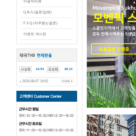
·
이용자리뷰
·
Q & A (질문/답변)
·
F A Q (자주묻는질문)
·
이벤트 게시판
44.94
40.24
2026-08-07 10:02