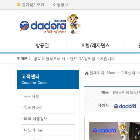
즐겨찾기추가
여행정보
|
방콕 데일리투어 새 브랜드 DA함께를 소개합니다
[KTT항공권소식] 대한항공 · 아시아나항공 유류할증료 인상 안내
현재위치 :
Home
> 고객센터 >
제목
|
[태국여행정보] 
·
공지사항
작성자
|
·
항공권소식
·
태국 여행정보
·
다도라리뷰