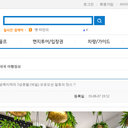
bangkok
4
로그인
회원가입
아이
|
|
Pcr
avani
앳 마인드
4
AETAS
태국 여행정보
방콕지역의 5성호텔 (빅딜) 프로모션 절호의 찬스 !!
등록일
|
19-08-07 19:52