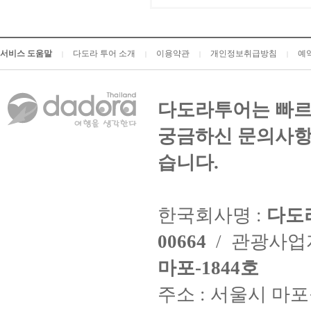
서비스 도움말
다도라 투어 소개
이용약관
개인정보취급방침
예
|
|
|
|
다도라투어는 빠르
궁금하신 문의사항
습니다.
한국회사명 :
다도
00664
/ 관광사
마포-1844호
주소 : 서울시 마포구