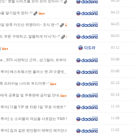
04-26
인드" 호텔 시리즈를 모아 모아 모아서~!!
04-25
oup을 알기쉽게 정리~!!
04-05
일 방콕 카오산 위엥따이~ 조식 편~!!
04-03
 쿠폰 구매하고, 알뜰하게 마'사'지~!!
03-12
03-08
's Bar _ BTS 사판탁신 근처 , 샹그릴라, 르부아…
03-08
투어] 베스트웨스턴 플러스 앳 20 수쿰빗_ 군더더…
02-24
t:: 방콕 프라카농 나이트 푸드마켓~!
02-24
년 태국 공휴일 및 주류판매 금지일 안내
11-10
투어] 11월 VIP 밴 차량 1일 '무료 이벤트'!
11-08
투어] 소 소피텔의 여심을 사로잡는 'F&B Special&…
11-02
라투어] 집과 같은 편안함이 매력인 레지던스형 호…