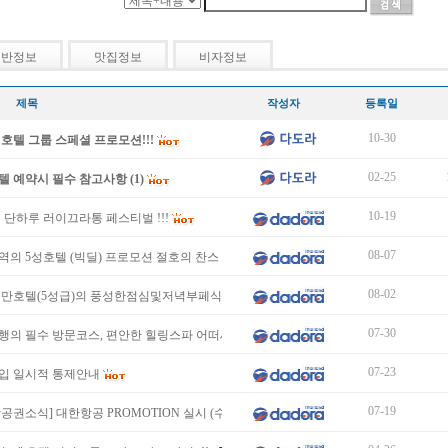
일반정보
맛집정보
비자정보
제목
작성자
등록일
10-30
호텔 그룹 스페셜 프로모션!!!
02-25
 예약시 필수 참고사항 (1)
10-19
1일 단하루 러이끄라통 페스티벌 !!!
08-07
의 5성호텔 (빅딜) 프로모션 절호의 찬스 !!
08-02
풀만호텔(5성급)의 풍성한점심및저녁부페식사로 맛…
07-30
행의 필수 방문코스, 편안한 힐링스파 어떠세요^^
07-23
입 일시적 통제안내
07-19
항공권소식] 대한항공 PROMOTION 실시 (수하물1+1가능)