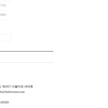
7145
6864
업
제2017-서울마포-1844호
nfo@dadoratour.com
1/05929