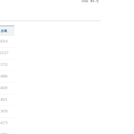
Total :
63
개
조회
6314
13127
3723
4086
4020
4021
3978
4173