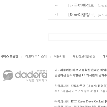
[
태국여행정보
]
45
[다도라
[
태국여행정보
]
44
[다도라
서비스 도움말
다도라 투어 소개
이용약관
개인정보취급방침
예
|
|
|
|
다도라투어는 빠르고 정확한 온라인 예약
궁금하신 문의사항은 1:1 게시판에 남겨
한국회사명 :
다도라투어
(대표자:
정명덕
주소 : 서울시 마포구 토정로 35길 11, 5층
태국회사명 :
KTT Korea Travel Co.,Lt
태국현지주소 : 18/8 Fico Place BD, 4F unit 403