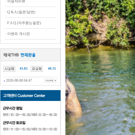
·
이용자리뷰
·
Q & A (질문/답변)
·
F A Q (자주묻는질문)
·
이벤트 게시판
45.02
40.31
2026-08-08 04:47