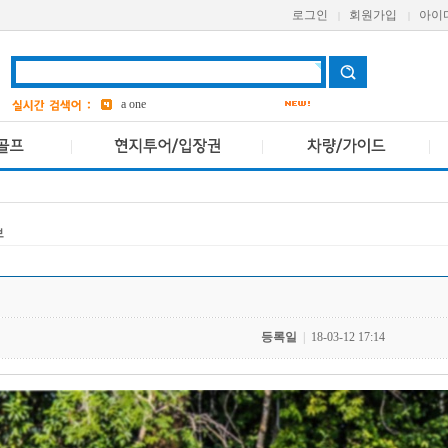
로그인
회원가입
아이
|
|
aetas
bangkok
7
Avani
a one
grand
3
ASQ
2
pcr
4
보
등록일
|
18-03-12 17:14