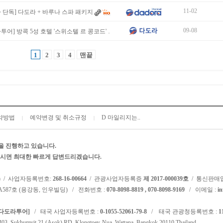
11-02
 단독] 다도라 + 바루나 스파 패키지
09-08
투어] 방콕 5성 호텔 '스위소텔 르 콩코드' …
1
2
3
4
맨끝
약방법
예약변경 및 취소규정
D 마일리지는..
|
|
을 진행하고 있습니다.
주시면 최대한 빠르게 답변드리겠습니다.
) / 사업자등록번호:
268-16-00664
/ 관광사업자등록증
제 2017-000039호
/ 통신판매
 A587호 (용강동, 인우빌딩) / 전화번호 :
070-8098-8819 , 070-8098-9169
/ 이메일 :
i
d. [다도라투어]
/ 태국 사업자등록번호 :
0-1055-52061-79-8
/ 태국 관광청등록번호 :
1
, Sukhumvit 21 (Asok) RD, Klongtoey-Nua, Wattana, Bangkok 20110 Thailand