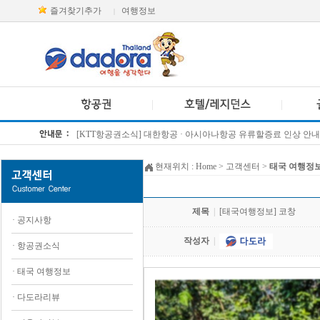
즐겨찾기추가
여행정보
|
[KTT항공권소식] 대한항공 · 아시아나항공 유류할증료 인상 안내
방콕 데일리투어 새 브랜드 DA함께를 소개합니다
현재위치 :
Home
> 고객센터 >
태국 여행정
제목
|
[태국여행정보] 코창
·
공지사항
작성자
|
·
항공권소식
·
태국 여행정보
·
다도라리뷰