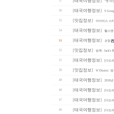
[
태국여행정보
]
57
"앳 마
[
태국여행정보
]
56
S Gr
[
맛집정보
]
55
아이비스 스타
[
태국여행정보
]
54
헬스랜드
[
태국여행정보
]
53
코창
[
맛집정보
]
52
방콕:: Jack
[
태국여행정보
]
51
[다도라
[
맛집정보
]
50
W Distric
[
태국여행정보
]
49
2018
[
태국여행정보
]
48
[다도라
[
태국여행정보
]
47
[다도라
[
태국여행정보
]
46
[다도