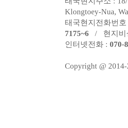
태국현지주소 : 18/8 Fi
Klongtoey-Nua, Wa
태국현지전화번호 
7175~6
/ 현지비
인터넷전화 :
070-8
Copyright @ 2014