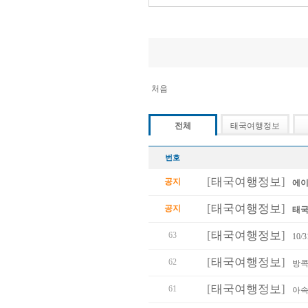
처음
전체
태국여행정보
번호
[
태국여행정보
]
공지
에이
[
태국여행정보
]
공지
태국
[
태국여행정보
]
63
10
[
태국여행정보
]
62
방콕
[
태국여행정보
]
61
아속