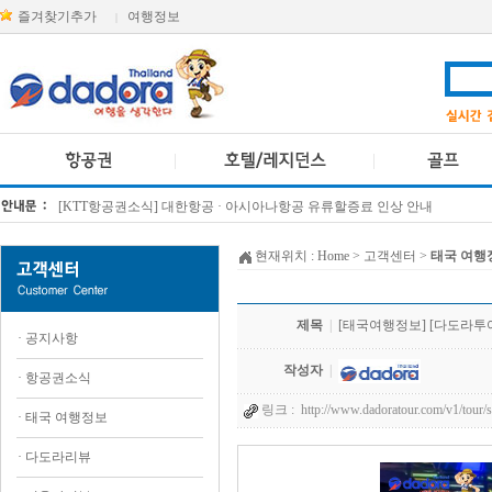
즐겨찾기추가
여행정보
|
[KTT항공권소식] 대한항공 · 아시아나항공 유류할증료 인상 안내
방콕 데일리투어 새 브랜드 DA함께를 소개합니다
현재위치 :
Home
> 고객센터 >
태국 여행
제목
|
[태국여행정보] [다도라투어] 
·
공지사항
작성자
|
·
항공권소식
링크 :
http://www.dadoratour.com/v1/tou
·
태국 여행정보
·
다도라리뷰