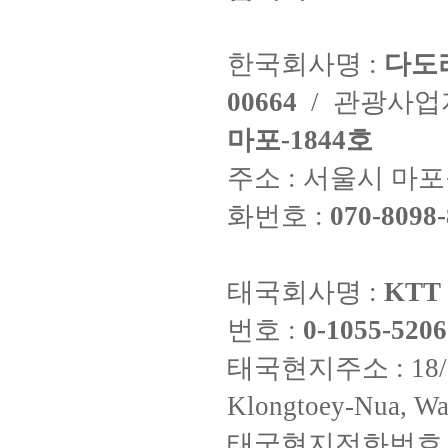
한국회사명 :
다도
00664
/ 관광사
마포-1844호
주소 : 서울시 마포구
화번호 :
070-8098-
태국회사명 :
KTT 
번호 :
0-1055-5206
태국현지주소 : 18/8 Fi
Klongtoey-Nua, Wa
태국현지전화번호 