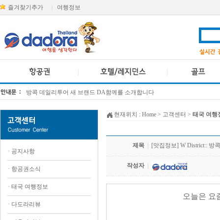
즐겨찾기추가
여행정보
|
방콕 데일리투어 새 브랜드 DA함께를 소개합니다
[KTT항공권소식] 대한항공 · 아시아나항공 유류할증료 인상 안내
현재위치 :
Home
> 고객센터 >
태국 여행
제목
|
[맛집정보] W District:
·
공지사항
작성자
|
·
항공권소식
·
태국 여행정보
오늘은 요
·
다도라리뷰