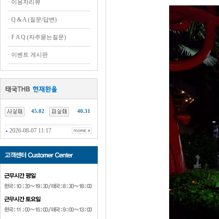
·
이용자리뷰
·
Q & A (질문/답변)
·
F A Q (자주묻는질문)
·
이벤트 게시판
45.02
40.31
2026-08-07 11:17