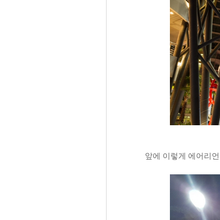
앞에 이렇게 에어리언