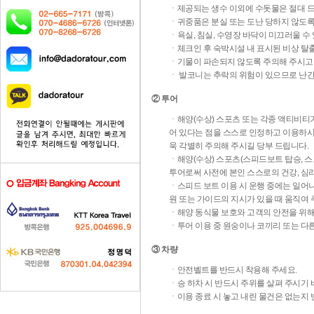
ㆍ제공되는 생수 이외에 수돗물은 절대 드
ㆍ귀중품은 분실 또는 도난 당하지 않도록
ㆍ욕실, 침실, 수영장 바닥이 미끄러울 수
ㆍ체크인 후 숙박시설 내 표시된 비상 탈
ㆍ기물이 파손되지 않도록 주의해 주시고,
ㆍ 발코니는 추락의 위험이 있으므로 난간
② 투어
ㆍ해양(수상) 스포츠 또는 각종 액티비티가
어 있다는 점을 스스로 인정하고 이용하시는
욱 각별히 주의해 주시길 당부 드립니다.
ㆍ해양(수상) 스포츠(스피드보트 탑승, 스
투어로써 사전에 본인 스스로의 건강, 심
ㆍ스피드 보트 이용 시 운행 중에는 일어
원 또는 가이드의 지시가 있을 때 움직여 
ㆍ해양 동식물 보호와 고객의 안전을 위해 
ㆍ투어 이용 중 원숭이나 코끼리 또는 다른
③ 차량
ㆍ안전벨트를 반드시 착용해 주세요.
ㆍ승 하차 시 반드시 주위를 살펴 주시기 
ㆍ이용 종료 시 놓고 내린 물건은 없는지 