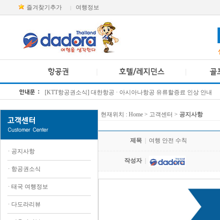
즐겨찾기추가
여행정보
|
[KTT항공권소식] 대한항공 · 아시아나항공 유류할증료 인상 안내
방콕 데일리투어 새 브랜드 DA함께를 소개합니다
현재위치 :
Home
> 고객센터 >
공지사항
제목
|
여행 안전 수칙
·
공지사항
작성자
|
·
항공권소식
·
태국 여행정보
·
다도라리뷰