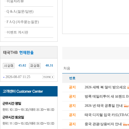
·
이용자리뷰
·
Q & A (질문/답변)
·
F A Q (자주묻는질문)
·
이벤트 게시판
45.02
40.31
처음
2026-08-07 11:25
번호
공지
2026 새해 복 많이 받으세요
공지
방콕 데일리투어 새 브랜드 
공지
2026 년 태국 공휴일 안내
공지
태국 디지털 입국 카드(TDAC
공지
중국 관광/상용비자 안내