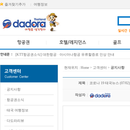
즐겨찾기추가
여행정보
|
[KTT항공권소식] 대한항공 · 아시아나항공 유류할증료 인상 안내
방콕 데일리투어 새 브랜드 DA함께를 소개합니다
현재위치 :
Home
> 고객센터 >
공지사항
제목
|
코로나 19 태국뉴스 (07/02)
·
공지사항
작성자
|
·
항공권소식
·
태국 여행정보
.
·
다도라리뷰