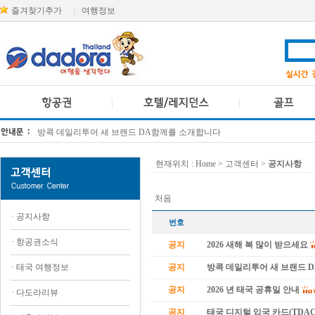
즐겨찾기추가
여행정보
|
방콕 데일리투어 새 브랜드 DA함께를 소개합니다
[KTT항공권소식] 대한항공 · 아시아나항공 유류할증료 인상 안내
현재위치 :
Home
> 고객센터 >
공지사항
처음
·
공지사항
번호
·
항공권소식
공지
2026 새해 복 많이 받으세요
·
태국 여행정보
공지
방콕 데일리투어 새 브랜드 
공지
2026 년 태국 공휴일 안내
·
다도라리뷰
공지
태국 디지털 입국 카드(TDAC