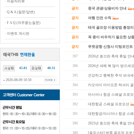
·
이용자리뷰
공지
중국 관광/상용비자 안내
·
Q & A (질문/답변)
공지
여행 안전 수칙
·
F A Q (자주묻는질문)
공지
태국 골프장 이용방법 총정리
·
이벤트 게시판
공지
꼭 종이 바우처가 필요한 상품 
공지
푸켓공항 신청사 미팅포인트 
397
2026년 쏭끄란 축제 휴일 안
396
2026년 새해 복 많이 받으세요
45.02
40.31
395
건강하고 행복한 추석 보내세
2026-08-09 18:50
394
카오야이 마이오존 럭셔리 골
393
아시아나 항공 스페셜 프로
392
대한항공 스페셜 프로모션
391
대한항공/아시아나 항공 스
390
2025년 쏭끄란 축제 휴일 안
389
[골프스타] 방콕 골프장 프로모