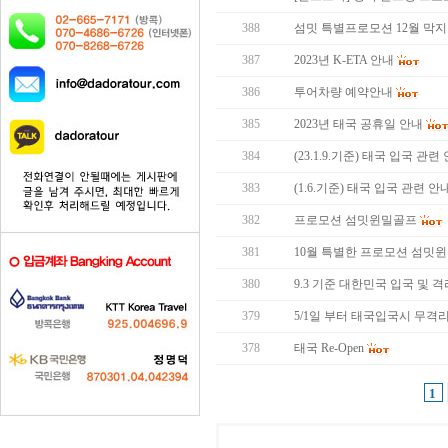
388
섬밋 특별프로모션 12월 막지막 
387
2023년 K-ETA 안내
386
투어차량 예약안내
385
2023년 태국 공휴일 안내
384
(23.1.9.기준) 태국 입국 관련
383
(1.6.기준) 태국 입국 관련 안
382
프로모션 섬밋윈밀골프
381
10월 특별한 프로모션 섬밋
380
9.3 기준 대한민국 입국 및 
379
5/1일 부터 태국입국시 무격
378
태국 Re-Open
1