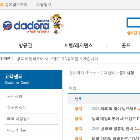
즐겨찾기추가
여행정보
|
방콕 데일리투어 새 브랜드 DA함께를 소개합니다
[KTT항공권소식] 대한항공 · 아시아나항공 유류할증료 인상 안내
현재위치 :
Home
> 고객센터 >
공지사항
처음
·
공지사항
번호
·
항공권소식
공지
2026 새해 복 많이 받으세요
·
태국 여행정보
공지
방콕 데일리투어 새 브랜드 
공지
2026 년 태국 공휴일 안내
·
다도라리뷰
공지
태국 디지털 입국 카드(TDAC