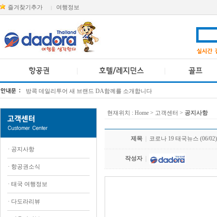
즐겨찾기추가
여행정보
|
방콕 데일리투어 새 브랜드 DA함께를 소개합니다
[KTT항공권소식] 대한항공 · 아시아나항공 유류할증료 인상 안내
현재위치 :
Home
> 고객센터 >
공지사항
제목
|
코로나 19 태국뉴스 (06/02)
·
공지사항
작성자
|
·
항공권소식
·
태국 여행정보
.
·
다도라리뷰