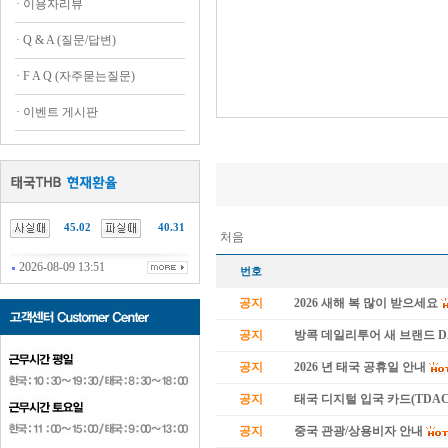
·
이용자리뷰
·
Q & A (질문/답변)
·
F A Q (자주묻는질문)
·
이벤트 게시판
45.02
40.31
처음
2026-08-09 13:51
번호
공지
2026 새해 복 많이 받으세요
공지
방콕 데일리투어 새 브랜드 
공지
2026 년 태국 공휴일 안내
공지
태국 디지털 입국 카드(TDAC
공지
중국 관광/상용비자 안내