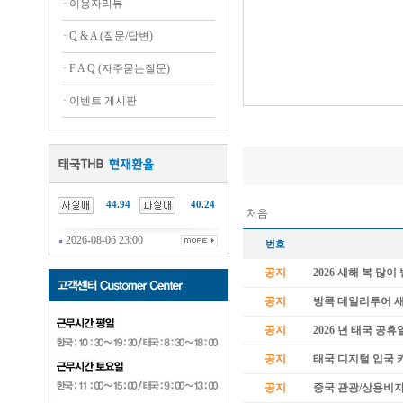
·
이용자리뷰
·
Q & A (질문/답변)
·
F A Q (자주묻는질문)
·
이벤트 게시판
44.94
40.24
처음
2026-08-06 23:00
번호
공지
2026 새해 복 많
공지
방콕 데일리투어 
공지
2026 년 태국 공휴
공지
태국 디지털 입국 카
공지
중국 관광/상용비자