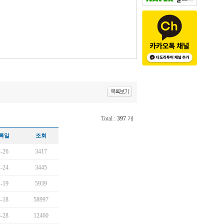
Total :
397
개
록일
조회
-26
3417
-24
3445
-19
5939
-18
58997
-28
12460