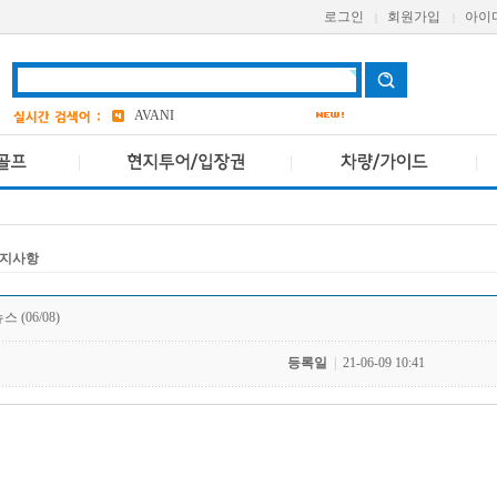
로그인
회원가입
아이
|
|
grand
7
Pcr
a one
AVANI
bangkok
1
앳 마인드
4
AETAS
지사항
 (06/08)
등록일
|
21-06-09 10:41