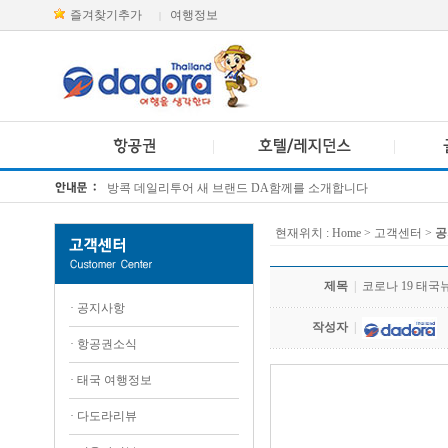
즐겨찾기추가
여행정보
|
방콕 데일리투어 새 브랜드 DA함께를 소개합니다
[KTT항공권소식] 대한항공 · 아시아나항공 유류할증료 인상 안내
현재위치 :
Home
> 고객센터 >
공
제목
|
코로나 19 태국뉴스
·
공지사항
작성자
|
·
항공권소식
·
태국 여행정보
.
·
다도라리뷰