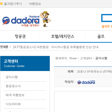
즐겨찾기추가
여행정보
|
[KTT항공권소식] 대한항공 · 아시아나항공 유류할증료 인상 안내
방콕 데일리투어 새 브랜드 DA함께를 소개합니다
현재위치 :
Home
> 고객센터 >
공지사항
제목
|
코로나 19 태국뉴스 (07/06)
·
공지사항
작성자
|
·
항공권소식
·
태국 여행정보
.
·
다도라리뷰