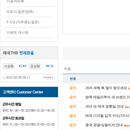
·
이용자리뷰
·
Q & A (질문/답변)
·
F A Q (자주묻는질문)
·
이벤트 게시판
45.02
40.31
처음
2026-08-08 06:11
번호
공지
2026 새해 복 많이 받으세요
공지
방콕 데일리투어 새 브랜드 
공지
2026 년 태국 공휴일 안내
공지
태국 디지털 입국 카드(TDAC
공지
중국 관광/상용비자 안내