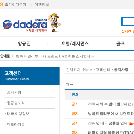
즐겨찾기추가
여행정보
|
방콕 데일리투어 새 브랜드 DA함께를 소개합니다
[KTT항공권소식] 대한항공 · 아시아나항공 유류할증료 인상 안내
현재위치 :
Home
> 고객센터 >
공지사항
처음
·
공지사항
번호
·
항공권소식
공지
2026 새해 복 많이 받으세요
·
태국 여행정보
공지
방콕 데일리투어 새 브랜드 
공지
2026 년 태국 공휴일 안내
·
다도라리뷰
공지
태국 디지털 입국 카드(TDAC