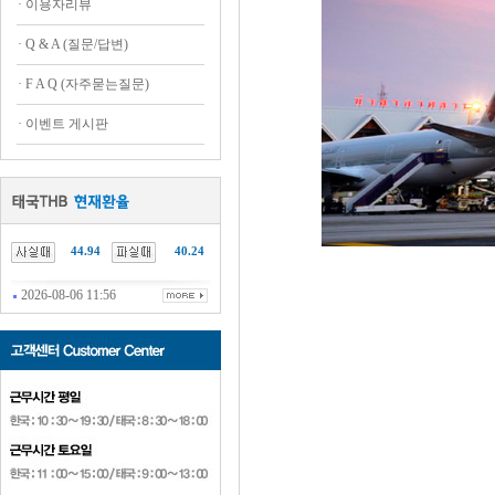
·
이용자리뷰
·
Q & A (질문/답변)
·
F A Q (자주묻는질문)
·
이벤트 게시판
44.94
40.24
2026-08-06 11:56