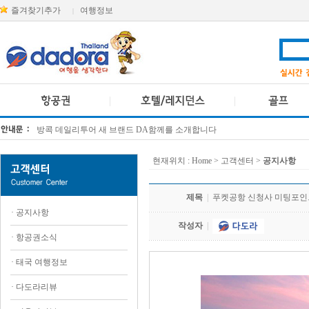
즐겨찾기추가
여행정보
|
방콕 데일리투어 새 브랜드 DA함께를 소개합니다
[KTT항공권소식] 대한항공 · 아시아나항공 유류할증료 인상 안내
현재위치 :
Home
> 고객센터 >
공지사항
제목
|
푸켓공항 신청사 미팅포인
·
공지사항
작성자
|
·
항공권소식
·
태국 여행정보
·
다도라리뷰