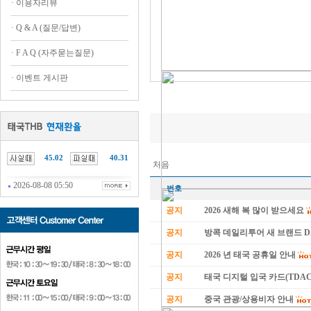
·
이용자리뷰
·
Q & A (질문/답변)
·
F A Q (자주묻는질문)
·
이벤트 게시판
45.02
40.31
처음
2026-08-08 05:50
번호
공지
2026 새해 복 많이 받으세요
공지
방콕 데일리투어 새 브랜드 
공지
2026 년 태국 공휴일 안내
공지
태국 디지털 입국 카드(TDAC
공지
중국 관광/상용비자 안내