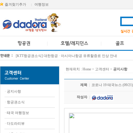
즐겨찾기추가
여행정보
|
[KTT항공권소식] 대한항공 · 아시아나항공 유류할증료 인상 안내
방콕 데일리투어 새 브랜드 DA함께를 소개합니다
현재위치 :
Home
> 고객센터 >
공지사항
제목
|
코로나 19 태국뉴스 (09/21)
·
공지사항
작성자
|
·
항공권소식
·
태국 여행정보
·
다도라리뷰