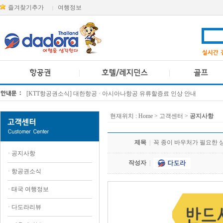
즐겨찾기추가
여행정보
|
[KTT항공권소식] 대한항공 · 아시아나항공 유류할증료 인상 안내
방콕 데일리투어 새 브랜드 DA함께를 소개합니다
현재위치 :
Home
> 고객센터 >
공지사항
제목
|
꼭 종이 바우처가 필요한 상품
·
공지사항
작성자
|
·
항공권소식
·
태국 여행정보
·
다도라리뷰