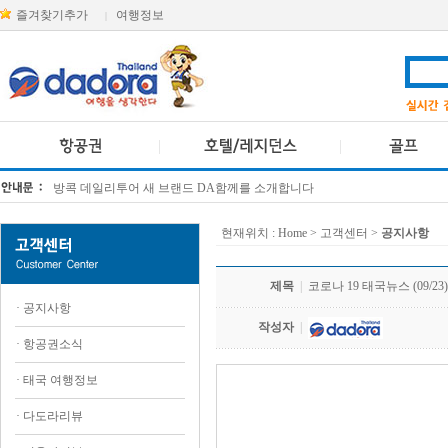
즐겨찾기추가
여행정보
|
방콕 데일리투어 새 브랜드 DA함께를 소개합니다
[KTT항공권소식] 대한항공 · 아시아나항공 유류할증료 인상 안내
현재위치 :
Home
> 고객센터 >
공지사항
제목
|
코로나 19 태국뉴스 (09/23)
·
공지사항
작성자
|
·
항공권소식
·
태국 여행정보
.
·
다도라리뷰