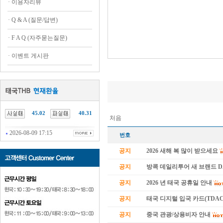
·
이용자리뷰
·
Q & A (질문/답변)
·
F A Q (자주묻는질문)
·
이벤트 게시판
45.02
40.31
처음
2026-08-09 17:15
번호
공지
2026 새해 복 많이 받으세요
공지
방콕 데일리투어 새 브랜드 
공지
2026 년 태국 공휴일 안내
공지
태국 디지털 입국 카드(TDAC
공지
중국 관광/상용비자 안내