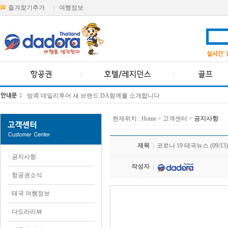
즐겨찾기추가
여행정보
|
방콕 데일리투어 새 브랜드 DA함께를 소개합니다
[KTT항공권소식] 대한항공 · 아시아나항공 유류할증료 인상 안내
현재위치 :
Home
> 고객센터 >
공지사항
제목
|
코로나 19 태국뉴스 (09/13)
·
공지사항
작성자
|
·
항공권소식
·
태국 여행정보
.
·
다도라리뷰