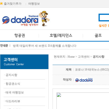
즐겨찾기추가
여행정보
|
방콕 데일리투어 새 브랜드 DA함께를 소개합니다
[KTT항공권소식] 대한항공 · 아시아나항공 유류할증료 인상 안내
현재위치 :
Home
> 고객센터 >
공지사항
제목
|
코로나 19 태국뉴스 (09/22)
·
공지사항
작성자
|
·
항공권소식
·
태국 여행정보
·
다도라리뷰