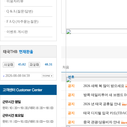
·
이용자리뷰
·
Q & A (질문/답변)
·
F A Q (자주묻는질문)
·
이벤트 게시판
45.02
40.31
처음
2026-08-08 04:59
번호
공지
2026 새해 복 많이 받으세요
공지
방콕 데일리투어 새 브랜드 
공지
2026 년 태국 공휴일 안내
공지
태국 디지털 입국 카드(TDAC
공지
중국 관광/상용비자 안내