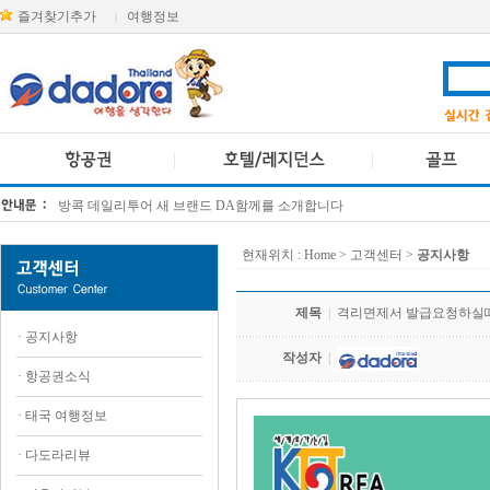
즐겨찾기추가
여행정보
|
방콕 데일리투어 새 브랜드 DA함께를 소개합니다
[KTT항공권소식] 대한항공 · 아시아나항공 유류할증료 인상 안내
현재위치 :
Home
> 고객센터 >
공지사항
제목
|
격리면제서 발급요청하실때
·
공지사항
작성자
|
·
항공권소식
·
태국 여행정보
·
다도라리뷰