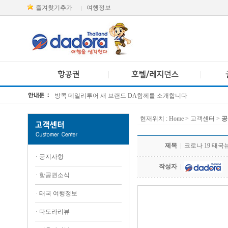
즐겨찾기추가
여행정보
|
방콕 데일리투어 새 브랜드 DA함께를 소개합니다
[KTT항공권소식] 대한항공 · 아시아나항공 유류할증료 인상 안내
현재위치 :
Home
> 고객센터 >
공
제목
|
코로나 19 태국뉴스
·
공지사항
작성자
|
·
항공권소식
·
태국 여행정보
.
·
다도라리뷰