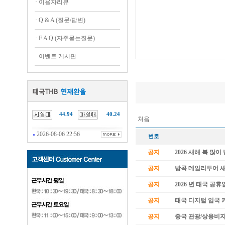
·
이용자리뷰
·
Q & A (질문/답변)
·
F A Q (자주묻는질문)
·
이벤트 게시판
44.94
40.24
처음
2026-08-06 22:56
번호
공지
2026 새해 복 많
공지
방콕 데일리투어 
공지
2026 년 태국 공휴
공지
태국 디지털 입국 카
공지
중국 관광/상용비자