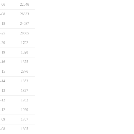
-06
22546
-08
26333
-18
24087
-25
28585
-20
1792
-19
1828
-16
1875
-15
2876
-14
1853
-13
1827
-12
1952
-12
1929
-09
1787
-08
1805