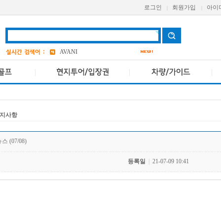
로그인
회원가입
아이
|
|
grand
7
Pcr
a one
AVANI
bangkok
1
앳 마인드
4
AETAS
지사항
 (07/08)
등록일
|
21-07-09 10:41