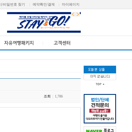
디/비밀번호 찾기
예약확인/결제
마이페이지
|
|
조회
|
1,786