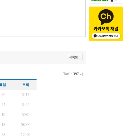
Total :
397
개
록일
조회
-26
3417
-24
3445
-19
5939
-18
58996
-28
12460