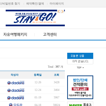
디/비밀번호 찾기
예약확인/결제
마이페이지
|
|
Total :
397
개
작성자
등록일
조회
12-26
3428
12-24
3464
01-19
5967
04-18
59024