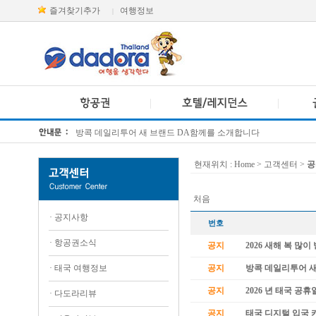
즐겨찾기추가
여행정보
|
방콕 데일리투어 새 브랜드 DA함께를 소개합니다
[KTT항공권소식] 대한항공 · 아시아나항공 유류할증료 인상 안내
현재위치 :
Home
> 고객센터 >
공
처음
·
공지사항
번호
·
항공권소식
공지
2026 새해 복 많
·
태국 여행정보
공지
방콕 데일리투어 
공지
2026 년 태국 공휴
·
다도라리뷰
공지
태국 디지털 입국 카