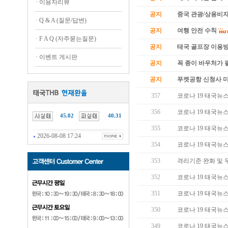
·
이용자리뷰
공지
중국 관광/상용비자
·
Q & A (질문/답변)
공지
여행 안전 수칙
·
F A Q (자주묻는질문)
공지
태국 골프장 이용
·
이벤트 게시판
공지
꼭 종이 바우처가 필
공지
푸켓공항 신청사 
357
코로나 19 태국뉴스 (
356
코로나 19 태국뉴스 (
45.02
40.31
355
코로나 19 태국뉴스 (
2026-08-08 17:24
354
코로나 19 태국뉴스 (
353
격리기준 완화 및 
352
코로나 19 태국뉴스 (
351
코로나 19 태국뉴스 (
350
코로나 19 태국뉴스 (
349
코로나 19 태국뉴스 (