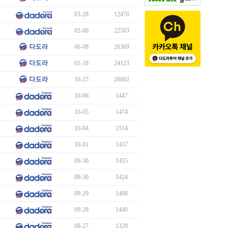
03-28
12476
02-06
22563
06-08
26369
01-18
24123
10-25
28602
10-06
1447
10-05
1474
10-04
1514
10-01
1437
09-30
1455
09-30
1424
09-29
1408
09-28
1440
09-27
1329