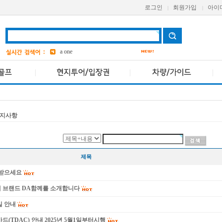
로그인
회원가입
아이
|
|
aetas
bangkok
7
Avani
a one
grand
3
ASQ
2
pcr
4
지사항
제목
이 받으세요
새 브랜드 DA함께를 소개합니다
일 안내
드(TDAC) 안내 2025년 5월1일부터시행