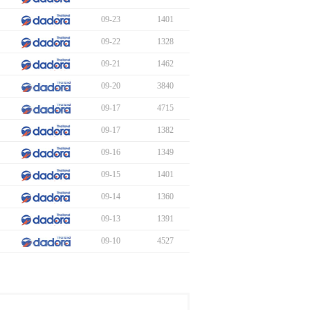
09-23
1401
09-22
1328
09-21
1462
09-20
3840
09-17
4715
09-17
1382
09-16
1349
09-15
1401
09-14
1360
09-13
1391
09-10
4527