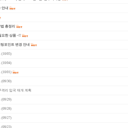
 안내
방법 총정리
요한 상품 ~!!
미팅포인트 변경 안내
10/05)
10/04)
10/01)
09/30)
무격리 입국 재개 계획
09/29)
09/28)
09/27)
09/23)