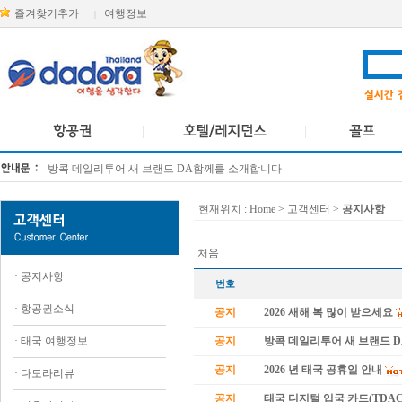
즐겨찾기추가
여행정보
|
방콕 데일리투어 새 브랜드 DA함께를 소개합니다
[KTT항공권소식] 대한항공 · 아시아나항공 유류할증료 인상 안내
현재위치 :
Home
> 고객센터 >
공지사항
처음
·
공지사항
번호
·
항공권소식
공지
2026 새해 복 많이 받으세요
·
태국 여행정보
공지
방콕 데일리투어 새 브랜드 
공지
2026 년 태국 공휴일 안내
·
다도라리뷰
공지
태국 디지털 입국 카드(TDAC