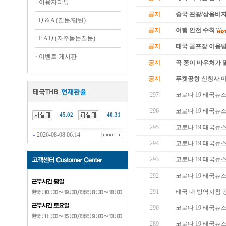
·
이용자리뷰
공지
중국 관광/상용비자
·
Q & A (질문/답변)
공지
여행 안전 수칙
·
F A Q (자주묻는질문)
공지
태국 골프장 이용
·
이벤트 게시판
공지
꼭 종이 바우처가 필
공지
푸켓공항 신청사 
297
코로나 19 태국뉴스 (
296
코로나 19 태국뉴스 (
45.02
40.31
295
코로나 19 태국뉴스 (
2026-08-08 06:14
294
코로나 19 태국뉴스 (
293
코로나 19 태국뉴스 (
292
코로나 19 태국뉴스 (
291
태국 내 방역지침 
290
코로나 19 태국뉴스 (
289
코로나 19 태국뉴스 (