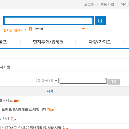
로그인
회원가입
아이
|
|
aetas
bangkok
7
Avani
a one
grand
3
ASQ
2
pcr
4
지사항
제목
이 받으세요
새 브랜드 DA함께를 소개합니다
일 안내
드(TDAC) 안내 2025년 5월1일부터시행