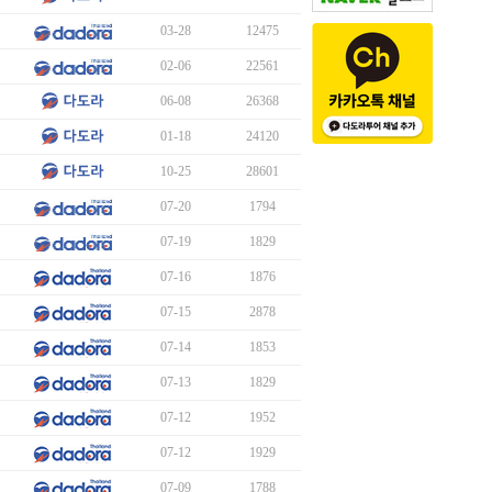
03-28
12475
02-06
22561
06-08
26368
01-18
24120
10-25
28601
07-20
1794
07-19
1829
07-16
1876
07-15
2878
07-14
1853
07-13
1829
07-12
1952
07-12
1929
07-09
1788