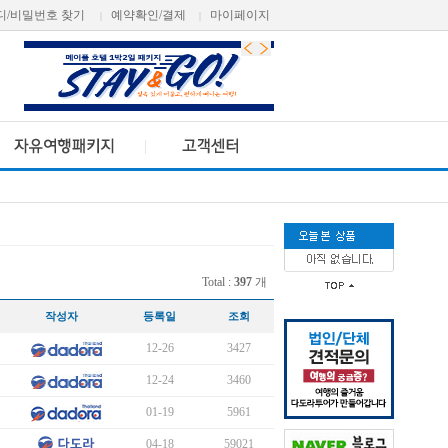
디/비밀번호 찾기
예약확인/결제
마이페이지
|
|
Total :
397
개
작성자
등록일
조회
12-26
3427
12-24
3460
01-19
5961
04-18
59021