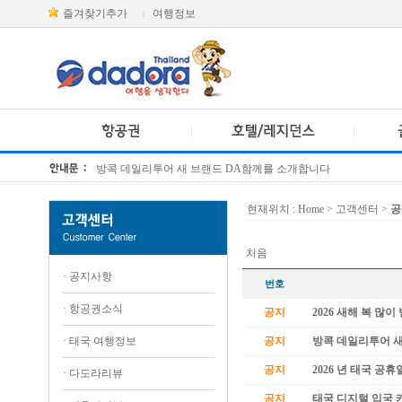
즐겨찾기추가
여행정보
|
방콕 데일리투어 새 브랜드 DA함께를 소개합니다
[KTT항공권소식] 대한항공 · 아시아나항공 유류할증료 인상 안내
현재위치 :
Home
> 고객센터 >
공
처음
·
공지사항
번호
·
항공권소식
공지
2026 새해 복 많
·
태국 여행정보
공지
방콕 데일리투어 
공지
2026 년 태국 공휴
·
다도라리뷰
공지
태국 디지털 입국 카