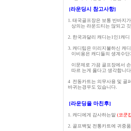
라운딩시 참고사항]
[
1. 태국골프장은 보통 반바지
상의는 라운드티는 않되고 깃
2. 한국과달리 캐디는1인1캐
3. 캐디팁은 미리지불하신 캐디
이비용은 캐디들의 생계수단과
이문제로 가끔 골프장에서 손
따르 는게 옳다고 생각합니다
4 전동카트는 의무사용 및 골
바귀는경우도 있습니다.
[라운딩을 마친후]
1. 캐디에게 감사하는말
(코쿤
2. 골프백및 전통카트에 귀중