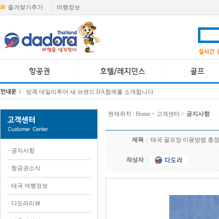
즐겨찾기추가
여행정보
|
방콕 데일리투어 새 브랜드 DA함께를 소개합니다
[KTT항공권소식] 대한항공 · 아시아나항공 유류할증료 인상 안내
현재위치 :
Home
> 고객센터 >
공지사항
제목
|
태국 골프장 이용방법 총
·
공지사항
작성자
|
·
항공권소식
·
태국 여행정보
·
다도라리뷰