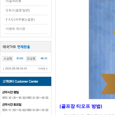
·
이용자리뷰
·
Q & A (질문/답변)
·
F A Q (자주묻는질문)
·
이벤트 게시판
45.02
40.31
2026-08-08 04:43
[골프장 티오프 방법]