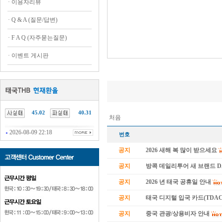
·
이용자리뷰
·
Q & A (질문/답변)
·
F A Q (자주묻는질문)
·
이벤트 게시판
45.02
40.31
처음
2026-08-09 22:18
번호
공지
2026 새해 복 많이 받으세요
공지
방콕 데일리투어 새 브랜드 
공지
2026 년 태국 공휴일 안내
공지
태국 디지털 입국 카드(TDAC
공지
중국 관광/상용비자 안내