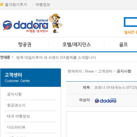
즐겨찾기추가
여행정보
|
방콕 데일리투어 새 브랜드 DA함께를 소개합니다
[KTT항공권소식] 대한항공 · 아시아나항공 유류할증료 인상 안내
현재위치 :
Home
> 고객센터 >
공지사항
제목
|
코로나 19 태국뉴스 (07/23)
·
공지사항
작성자
|
·
항공권소식
·
태국 여행정보
.
·
다도라리뷰