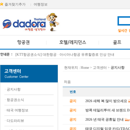
즐겨찾기추가
여행정보
|
[KTT항공권소식] 대한항공 · 아시아나항공 유류할증료 인상 안내
방콕 데일리투어 새 브랜드 DA함께를 소개합니다
현재위치 :
Home
> 고객센터 >
공지사항
처음
·
공지사항
번호
·
항공권소식
공지
2026 새해 복 많이 받으세요
·
태국 여행정보
공지
방콕 데일리투어 새 브랜드 
공지
2026 년 태국 공휴일 안내
·
다도라리뷰
공지
태국 디지털 입국 카드(TDAC