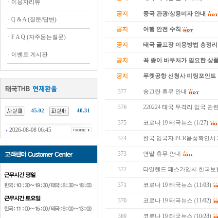
·
이용자리뷰
공지
중국 관광/상용비자 안내
·
Q & A (질문/답변)
공지
여행 안전 수칙
·
F A Q (자주묻는질문)
공지
태국 골프장 이용방법 총정리
·
이벤트 게시판
공지
꼭 종이 바우처가 필요한 상품 
공지
푸켓공항 신청사 미팅포인트 
377
송끄란 휴무 안내
376
220224 태국 무격리 입국 관
45.02
40.31
375
코로나 19 태국뉴스 (1/27)
2026-08-08 06:45
374
한국 입국자 PCR음성확인서
373
연말 휴무 안내
372
타일랜드 패스가입시 한국보
371
코로나 19 태국뉴스 (11/03)
370
코로나 19 태국뉴스 (11/02)
369
코로나 19 태국뉴스 (10/28)