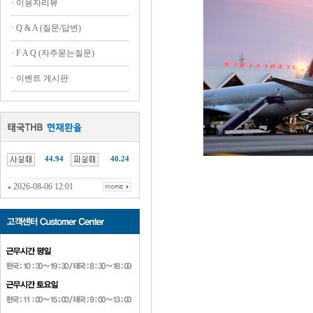
·
이용자리뷰
·
Q & A (질문/답변)
·
F A Q (자주묻는질문)
·
이벤트 게시판
44.94
40.24
2026-08-06 12:01