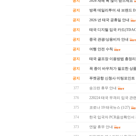
공지
2026 새해 복 많이 받으세요
공지
방콕 데일리투어 새 브랜드 
공지
2026 년 태국 공휴일 안내
공지
태국 디지털 입국 카드(TDAC
공지
중국 관광/상용비자 안내
공지
여행 안전 수칙
공지
태국 골프장 이용방법 총정리
공지
꼭 종이 바우처가 필요한 상품 
공지
푸켓공항 신청사 미팅포인트 
377
송끄란 휴무 안내
376
220224 태국 무격리 입국 관
375
코로나 19 태국뉴스 (1/27)
374
한국 입국자 PCR음성확인서
373
연말 휴무 안내