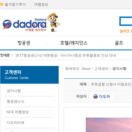
즐겨찾기추가
여행정보
|
[KTT항공권소식] 대한항공 · 아시아나항공 유류할증료 인상 안내
방콕 데일리투어 새 브랜드 DA함께를 소개합니다
현재위치 :
Home
> 고객센터 >
공지사항
제목
|
푸켓공항 신청사 미팅포인
·
공지사항
작성자
|
·
항공권소식
·
태국 여행정보
·
다도라리뷰