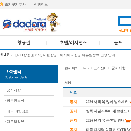
즐겨찾기추가
여행정보
|
[KTT항공권소식] 대한항공 · 아시아나항공 유류할증료 인상 안내
방콕 데일리투어 새 브랜드 DA함께를 소개합니다
현재위치 :
Home
> 고객센터 >
공지사항
처음
·
공지사항
번호
·
항공권소식
공지
2026 새해 복 많이 받으세요
·
태국 여행정보
공지
방콕 데일리투어 새 브랜드 
공지
2026 년 태국 공휴일 안내
·
다도라리뷰
공지
태국 디지털 입국 카드(TDAC