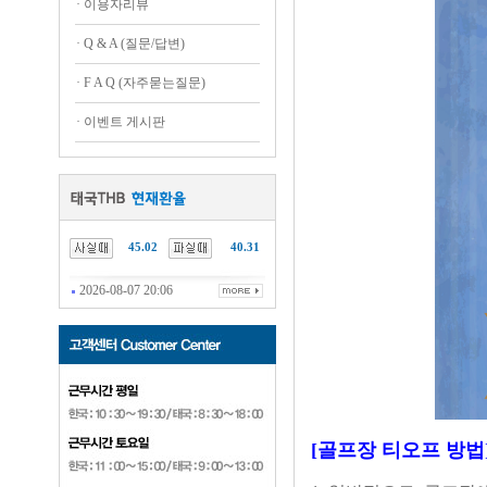
·
이용자리뷰
·
Q & A (질문/답변)
·
F A Q (자주묻는질문)
·
이벤트 게시판
45.02
40.31
2026-08-07 20:06
[골프장 티오프 방