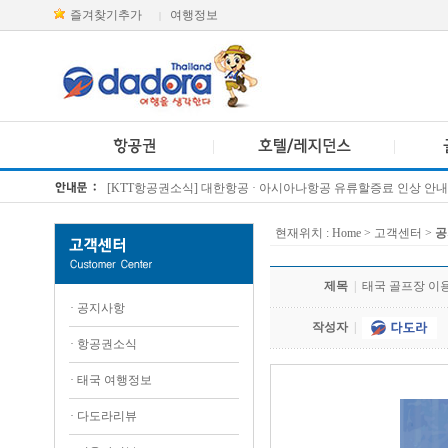
즐겨찾기추가
여행정보
|
[KTT항공권소식] 대한항공 · 아시아나항공 유류할증료 인상 안내
방콕 데일리투어 새 브랜드 DA함께를 소개합니다
현재위치 :
Home
> 고객센터 >
공
제목
|
태국 골프장 이
·
공지사항
작성자
|
·
항공권소식
·
태국 여행정보
·
다도라리뷰