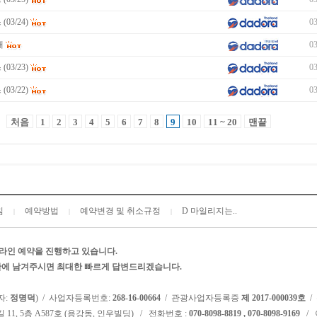
03/24)
03
내
03
03/23)
03
03/22)
03
처음
1
2
3
4
5
6
7
8
9
10
11 ~ 20
맨끝
침
예약방법
예약변경 및 취소규정
D 마일리지는..
|
|
|
라인 예약을 진행하고 있습니다.
시판에 남겨주시면 최대한 빠르게 답변드리겠습니다.
자:
정명덕
) / 사업자등록번호:
268-16-00664
/ 관광사업자등록증
제 2017-000039호
/
 11, 5층 A587호 (용강동, 인우빌딩) / 전화번호 :
070-8098-8819 , 070-8098-9169
/ 