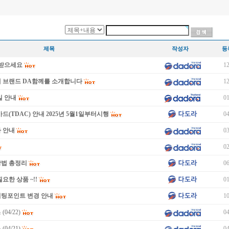
제목
작성자
등
이 받으세요
12
새 브랜드 DA함께를 소개합니다
12
일 안내
01
드(TDAC) 안내 2025년 5월1일부터시행
04
 안내
03
02
방법 총정리
06
요한 상품 ~!!
01
미팅포인트 변경 안내
10
04/22)
04
04/21)
04