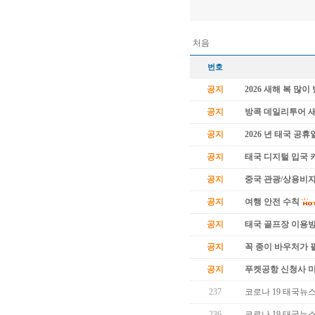
처음
번호
공지
2026 새해 복 많
공지
방콕 데일리투어 
공지
2026 년 태국 공휴
공지
태국 디지털 입국 카
공지
중국 관광/상용비자
공지
여행 안전 수칙
공지
태국 골프장 이용
공지
꼭 종이 바우처가 필
공지
푸켓공항 신청사 
237
코로나 19 태국뉴스 (
236
코로나 19 태국뉴스 (