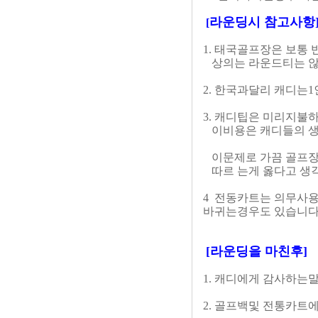
라운딩시 참고사항
[
1. 태국골프장은 보통
상의는 라운드티는 않
2. 한국과달리 캐디는
3. 캐디팁은 미리지불하
이비용은 캐디들의 생
이문제로 가끔 골프장
따르 는게 옳다고 생
4 전동카트는 의무사용
바귀는경우도 있습니다
[라운딩을 마친후]
1. 캐디에게 감사하는
2. 골프백및 전통카트