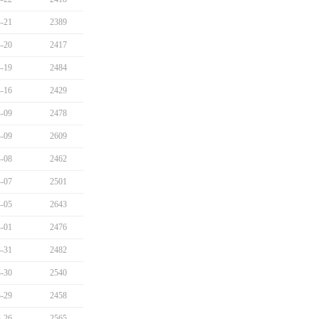
-21
2389
-20
2417
-19
2484
-16
2429
-09
2478
-09
2609
-08
2462
-07
2501
-05
2643
-01
2476
-31
2482
-30
2540
-29
2458
-26
2565