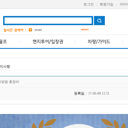
grand
2
로그인
회원가입
아이
|
|
a one
AETAS
avani
bangkok
2
Pcr
앳 마인드
5
지사항
용방법 총정리
등록일
|
17-06-08 12:51