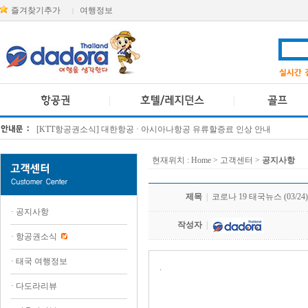
즐겨찾기추가
여행정보
|
[KTT항공권소식] 대한항공 · 아시아나항공 유류할증료 인상 안내
방콕 데일리투어 새 브랜드 DA함께를 소개합니다
현재위치 :
Home
> 고객센터 >
공지사항
제목
|
코로나 19 태국뉴스 (03/24)
·
공지사항
작성자
|
·
항공권소식
·
태국 여행정보
.
·
다도라리뷰