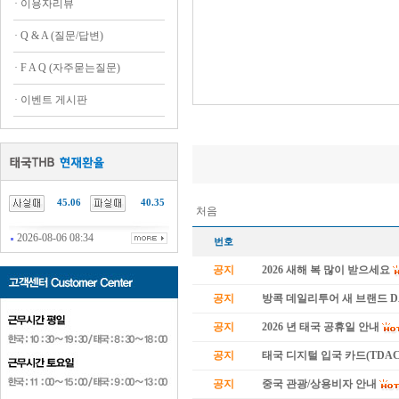
·
이용자리뷰
·
Q & A (질문/답변)
·
F A Q (자주묻는질문)
·
이벤트 게시판
45.06
40.35
처음
2026-08-06 08:34
번호
공지
2026 새해 복 많이 받으세요
공지
방콕 데일리투어 새 브랜드 
공지
2026 년 태국 공휴일 안내
공지
태국 디지털 입국 카드(TDAC
공지
중국 관광/상용비자 안내