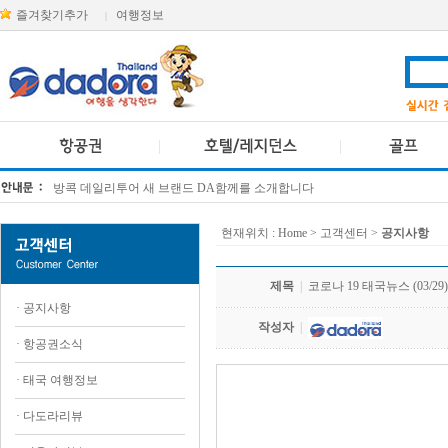
즐겨찾기추가
여행정보
|
방콕 데일리투어 새 브랜드 DA함께를 소개합니다
[KTT항공권소식] 대한항공 · 아시아나항공 유류할증료 인상 안내
현재위치 :
Home
> 고객센터 >
공지사항
제목
|
코로나 19 태국뉴스 (03/29)
·
공지사항
작성자
|
·
항공권소식
·
태국 여행정보
.
·
다도라리뷰