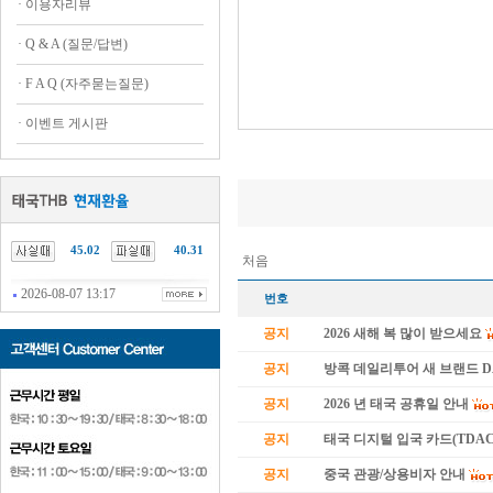
·
이용자리뷰
·
Q & A (질문/답변)
·
F A Q (자주묻는질문)
·
이벤트 게시판
45.02
40.31
처음
2026-08-07 13:17
번호
공지
2026 새해 복 많이 받으세요
공지
방콕 데일리투어 새 브랜드 
공지
2026 년 태국 공휴일 안내
공지
태국 디지털 입국 카드(TDAC
공지
중국 관광/상용비자 안내