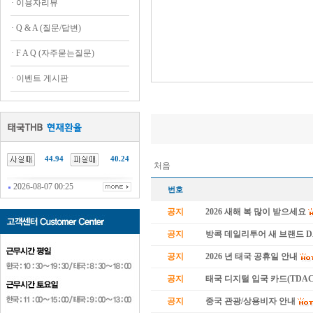
·
이용자리뷰
·
Q & A (질문/답변)
·
F A Q (자주묻는질문)
·
이벤트 게시판
44.94
40.24
처음
2026-08-07 00:25
번호
공지
2026 새해 복 많이 받으세요
공지
방콕 데일리투어 새 브랜드 
공지
2026 년 태국 공휴일 안내
공지
태국 디지털 입국 카드(TDAC
공지
중국 관광/상용비자 안내