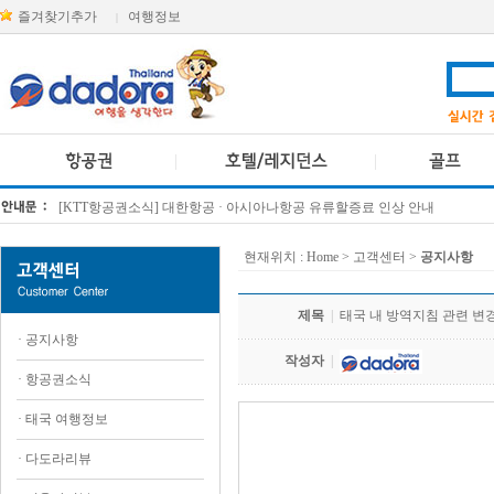
즐겨찾기추가
여행정보
|
[KTT항공권소식] 대한항공 · 아시아나항공 유류할증료 인상 안내
방콕 데일리투어 새 브랜드 DA함께를 소개합니다
현재위치 :
Home
> 고객센터 >
공지사항
제목
|
태국 내 방역지침 관련 변
·
공지사항
작성자
|
·
항공권소식
·
태국 여행정보
.
·
다도라리뷰