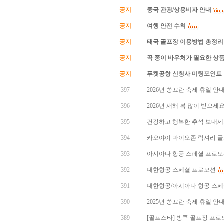
공지
중국 관광/상용비자 안내
공지
여행 안전 수칙
공지
태국 골프장 이용방법 총정리
공지
꼭 종이 바우처가 필요한 상품 
공지
푸켓공항 신청사 미팅포인트 
397
2026년 쏭끄란 축제 휴일 안
396
2026년 새해 복 많이 받으세요
395
건강하고 행복한 추석 보내세
394
카오야이 마이오존 럭셔리 골
393
아시아나 항공 스페셜 프로
392
대한항공 스페셜 프로모션
391
대한항공/아시아나 항공 스
390
2025년 쏭끄란 축제 휴일 안
389
[골프스타] 방콕 골프장 프로모