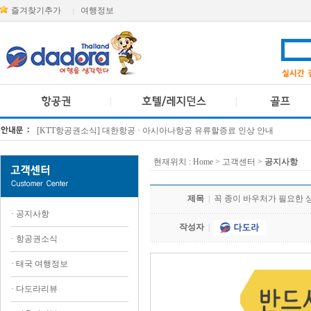
즐겨찾기추가
여행정보
|
[KTT항공권소식] 대한항공 · 아시아나항공 유류할증료 인상 안내
방콕 데일리투어 새 브랜드 DA함께를 소개합니다
현재위치 :
Home
> 고객센터 >
공지사항
제목
|
꼭 종이 바우처가 필요한 상품
·
공지사항
작성자
|
·
항공권소식
·
태국 여행정보
·
다도라리뷰