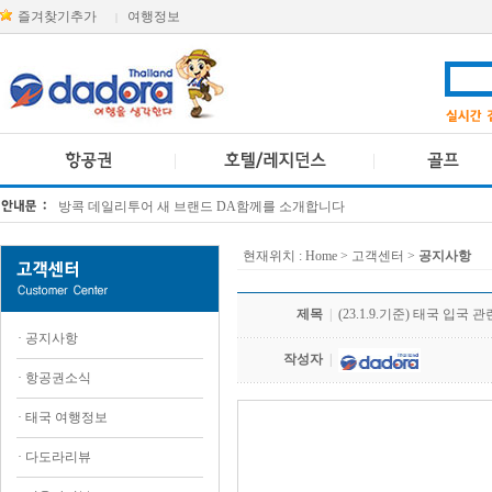
즐겨찾기추가
여행정보
|
[KTT항공권소식] 대한항공 · 아시아나항공 유류할증료 인상 안내
방콕 데일리투어 새 브랜드 DA함께를 소개합니다
현재위치 :
Home
> 고객센터 >
공지사항
제목
|
(23.1.9.기준) 태국 입국 
·
공지사항
작성자
|
·
항공권소식
·
태국 여행정보
·
다도라리뷰