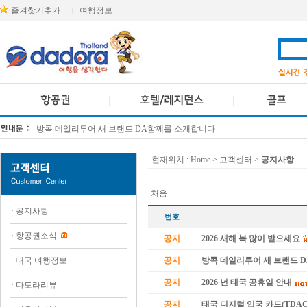
즐겨찾기추가
여행정보
|
방콕 데일리투어 새 브랜드 DA함께를 소개합니다
[KTT항공권소식] 대한항공 · 아시아나항공 유류할증료 인상 안내
현재위치 :
Home
> 고객센터 >
공지사항
처음
·
공지사항
번호
·
항공권소식
공지
2026 새해 복 많이 받으세요
·
태국 여행정보
공지
방콕 데일리투어 새 브랜드 
공지
2026 년 태국 공휴일 안내
·
다도라리뷰
공지
태국 디지털 입국 카드(TDAC