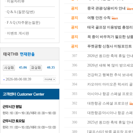
·
이용자리뷰
공지
중국 관광/상용비자 안내
·
Q & A (질문/답변)
공지
여행 안전 수칙
·
F A Q (자주묻는질문)
공지
태국 골프장 이용방법 총정리
·
이벤트 게시판
공지
꼭 종이 바우처가 필요한 상품 
공지
푸켓공항 신청사 미팅포인트 
397
2026년 쏭끄란 축제 휴일 안
396
2026년 새해 복 많이 받으세요
45.06
40.35
395
건강하고 행복한 추석 보내세
2026-08-06 08:39
394
카오야이 마이오존 럭셔리 골
393
아시아나 항공 스페셜 프로
392
대한항공 스페셜 프로모션
391
대한항공/아시아나 항공 스
390
2025년 쏭끄란 축제 휴일 안
389
[골프스타] 방콕 골프장 프로모