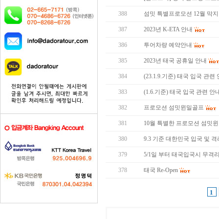
388
섬밋 특별프로모션 12월 막지막 
387
2023년 K-ETA 안내
386
투어차량 예약안내
385
2023년 태국 공휴일 안내
384
(23.1.9.기준) 태국 입국 관련
383
(1.6.기준) 태국 입국 관련 안
382
프로모션 섬밋윈밀골프
381
10월 특별한 프로모션 섬밋
380
9.3 기준 대한민국 입국 및 
379
5/1일 부터 태국입국시 무격
378
태국 Re-Open
1