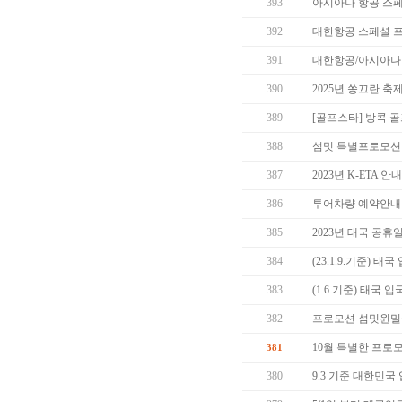
393
아시아나 항공 스
392
대한항공 스페셜 
391
대한항공/아시아나
390
2025년 쏭끄란 축
389
[골프스타] 방콕 골
388
섬밋 특별프로모션 1
387
2023년 K-ETA 안
386
투어차량 예약안내
385
2023년 태국 공휴
384
(23.1.9.기준) 태
383
(1.6.기준) 태국 
382
프로모션 섬밋윈
10월 특별한 프로
381
380
9.3 기준 대한민국