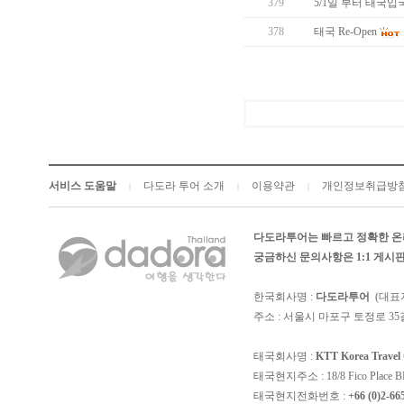
379
5/1일 부터 태국입
378
태국 Re-Open
서비스 도움말
다도라 투어 소개
이용약관
개인정보취급방
|
|
|
다도라투어는 빠르고 정확한 온
궁금하신 문의사항은 1:1 게
한국회사명 :
다도라투어
(대표
주소 : 서울시 마포구 토정로 35길
태국회사명 :
KTT Korea Trave
태국현지주소 : 18/8 Fico Place BD, 4
태국현지전화번호 :
+66 (0)2-66