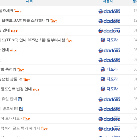
제목
작성자
등
이 받으세요
12
새 브랜드 DA함께를 소개합니다
12
일 안내
01
드(TDAC) 안내 2025년 5월1일부터시행
04
 안내
03
02
방법 총정리
06
요한 상품 ~!!
01
미팅포인트 변경 안내
10
제 휴일 안내
03
많이 받으세요!
02
추석 보내세요~
09
 럭셔리 골프 특가 패키지
03