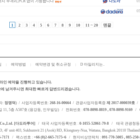
국시 무격리,PCR 없이 가능합니다
05
05
1
2
3
4
5
6
7
8
9
10
11 ~ 20
맨끝
침
예약방법
예약변경 및 취소규정
D 마일리지는..
|
|
|
라인 예약을 진행하고 있습니다.
시판에 남겨주시면 최대한 빠르게 답변드리겠습니다.
자:
정명덕
) / 사업자등록번호:
268-16-00664
/ 관광사업자등록증
제 2017-000039호
/
 11, 5층 A587호 (용강동, 인우빌딩) / 전화번호 :
070-8098-8819 , 070-8098-9169
/ 
l Co.,Ltd. [다도라투어]
/ 태국 사업자등록번호 :
0-1055-52061-79-8
/ 태국 관광청등
F unit 403, Sukhumvit 21 (Asok) RD, Klongtoey-Nua, Wattana, Bangkok 20110 Thailand
5-7171
/ 팩스번호 :
+66 (0)2-665-7175~6
/ 현지비상연락처 :
091-770-5005 , 085-250