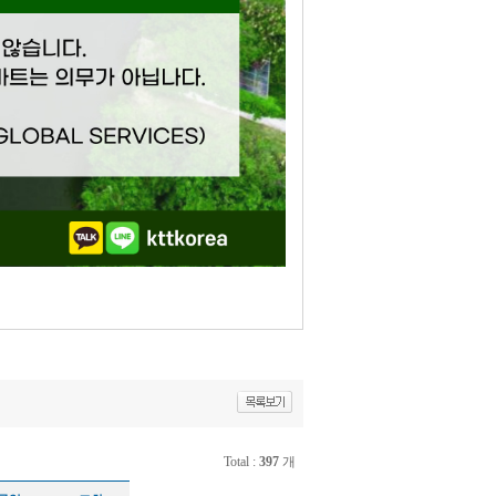
Total :
397
개