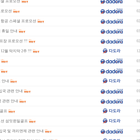
페셜 프로모션
02
프로모션
02
 항공 스페셜 프로모션
02
제 휴일 안내
03
프장 프로모션 !!!
02
2월 막지막 2주 !!!
12
내
03
02
일 안내
02
국 입국 관련 안내
01
입국 관련 안내
01
밀골프
11
모션 섬밋윈밀골프
10
 입국 및 격리면제 관련 안내
09