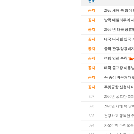
번호
공지
2026 새해 복 많
공지
방콕 데일리투어 
공지
2026 년 태국 공휴
공지
태국 디지털 입국 카
공지
중국 관광/상용비자
공지
여행 안전 수칙
공지
태국 골프장 이용
공지
꼭 종이 바우처가 필
공지
푸켓공항 신청사 
397
2026년 쏭끄란 축
396
2026년 새해 복 
395
건강하고 행복한 
394
카오야이 마이오존