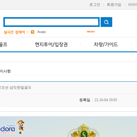
로그인
회원가입
아이
|
|
bangkok
4
Aetas
grand
2
Avani
VIVA
파타야
19
ASQ
3
지사항
프로모션 섬밋윈밀골프
등록일
|
22-10-04 19:05