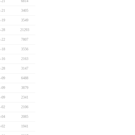
-21
6814
-21
3405
-19
3549
-28
21293
-22
7807
-18
3556
-16
2163
-28
3147
-09
6488
-09
3879
-09
2341
-02
2106
-04
2085
-02
1941