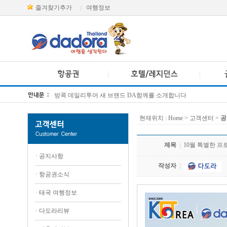
즐겨찾기추가
여행정보
|
방콕 데일리투어 새 브랜드 DA함께를 소개합니다
[KTT항공권소식] 대한항공 · 아시아나항공 유류할증료 인상 안내
현재위치 :
Home
> 고객센터 >
공
제목
|
10월 특별한 
·
공지사항
작성자
|
·
항공권소식
·
태국 여행정보
·
다도라리뷰