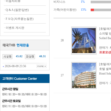
·
이용자리뷰
비지니스
1%
가족(어린이동반)
15%
·
Q & A (질문/답변)
·
F A Q (자주묻는질문)
·
이벤트 게시판
[호텔/레
소피텔 
Sofitel B
28
판매가 :
프로모션
45.02
40.31
[호텔/레
2026-08-09 23:56
호텔 셀
Hotel Sele
27
판매가 :