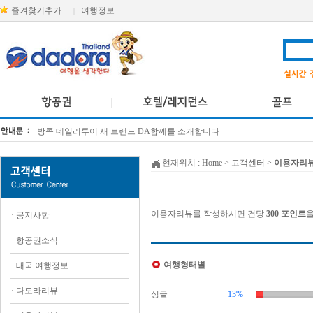
즐겨찾기추가
여행정보
|
방콕 데일리투어 새 브랜드 DA함께를 소개합니다
[KTT항공권소식] 대한항공 · 아시아나항공 유류할증료 인상 안내
현재위치 :
Home
> 고객센터 >
이용자리
이용자리뷰를 작성하시면 건당
300 포인트
을
·
공지사항
·
항공권소식
여행형태별
·
태국 여행정보
·
다도라리뷰
싱글
13%