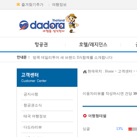
즐겨찾기추가
여행정보
|
방콕 데일리투어 새 브랜드 DA함께를 소개합니다
[KTT항공권소식] 대한항공 · 아시아나항공 유류할증료 인상 안내
현재위치 :
Home
> 고객센터 >
이용자리뷰를 작성하시면 건당
3
·
공지사항
·
항공권소식
여행형태별
·
태국 여행정보
·
다도라리뷰
싱글
13%