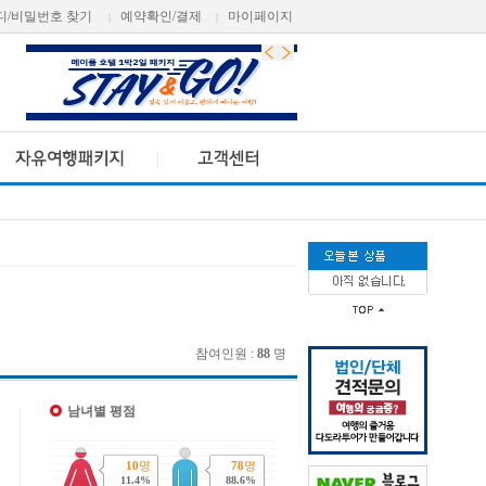
디/비밀번호 찾기
예약확인/결제
마이페이지
|
|
참여인원 :
88
명
남녀별 평점
10
명
78
명
11.4%
88.6%