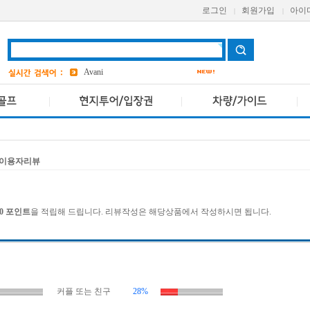
로그인
회원가입
아이
|
|
aetas
bangkok
7
Avani
a one
grand
3
ASQ
2
pcr
4
이용자리뷰
00 포인트
을 적립해 드립니다. 리뷰작성은 해당상품에서 작성하시면 됩니다.
커플 또는 친구
28%