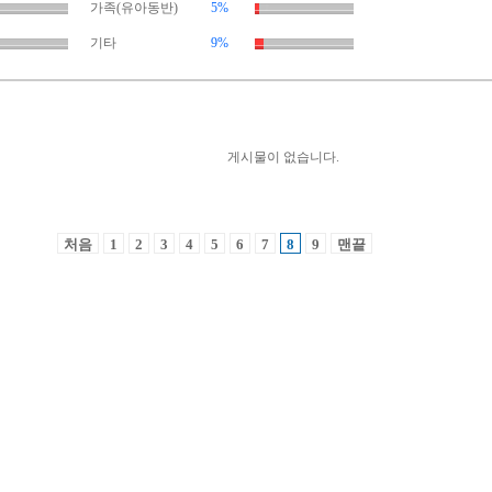
가족(유아동반)
5%
기타
9%
게시물이 없습니다.
처음
1
2
3
4
5
6
7
8
9
맨끝