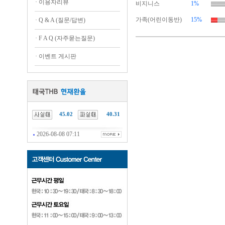
·
이용자리뷰
비지니스
1%
가족(어린이동반)
15%
·
Q & A (질문/답변)
·
F A Q (자주묻는질문)
·
이벤트 게시판
45.02
40.31
2026-08-08 07:11