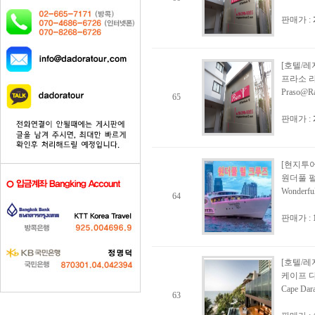
판매가 :
[호텔/레
프라소 라
Praso@Ra
65
판매가 :
[현지투어
원더풀 펄
Wonderfu
64
판매가 :
[호텔/레
케이프 
Cape Dara
63