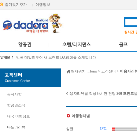
즐겨찾기추가
여행정보
|
방콕 데일리투어 새 브랜드 DA함께를 소개합니다
[KTT항공권소식] 대한항공 · 아시아나항공 유류할증료 인상 안내
현재위치 :
Home
> 고객센터 >
이용자리
이용자리뷰를 작성하시면 건당
300 포인트
을
·
공지사항
·
항공권소식
여행형태별
·
태국 여행정보
·
다도라리뷰
싱글
13%