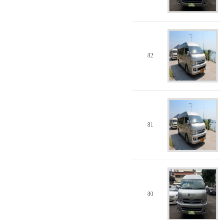
82
81
80