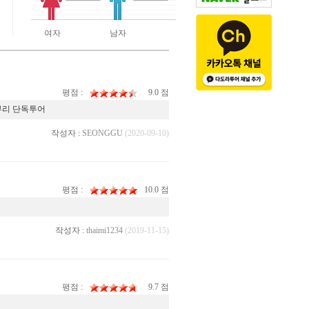
여자
남자
평점 :
9.0 점
부리 단독투어
작성자 :
SEONGGU
(2020-09-10)
평점 :
10.0 점
작성자 :
thaimi1234
(2019-11-15)
평점 :
9.7 점