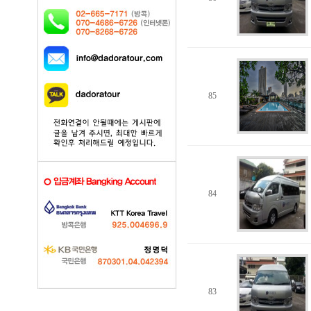
85
84
83