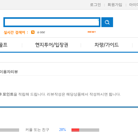
로그인
회원가입
아이
|
|
aetas
bangkok
7
Avani
a one
grand
3
ASQ
2
pcr
4
이용자리뷰
00 포인트
을 적립해 드립니다. 리뷰작성은 해당상품에서 작성하시면 됩니다.
커플 또는 친구
28%