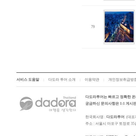
79
서비스 도움말
다도라 투어 소개
이용약관
개인정보취급방
|
|
|
다도라투어는 빠르고 정확한 온
궁금하신 문의사항은 1:1 게
한국회사명 :
다도라투어
(대표
주소 : 서울시 마포구 토정로 35길