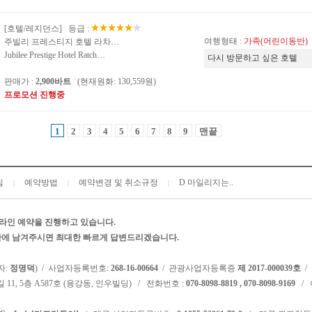
[호텔/레지던스] 등급 :
여행형태 :
가족(어린이동반)
주빌리 프레스티지 호텔 라차…
Jubilee Prestige Hotel Ratch…
다시 방문하고 싶은 호텔
판매가 :
2,900바트
(현재원화: 130,559원)
프로모션 진행중
1
2
3
4
5
6
7
8
9
맨끝
침
예약방법
예약변경 및 취소규정
D 마일리지는..
|
|
|
라인 예약을 진행하고 있습니다.
시판에 남겨주시면 최대한 빠르게 답변드리겠습니다.
자:
정명덕
) / 사업자등록번호:
268-16-00664
/ 관광사업자등록증
제 2017-000039호
/
 11, 5층 A587호 (용강동, 인우빌딩) / 전화번호 :
070-8098-8819 , 070-8098-9169
/ 