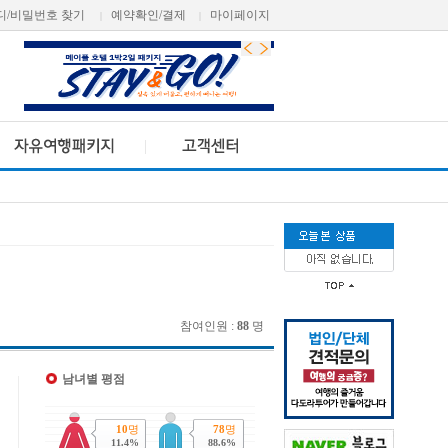
디/비밀번호 찾기
예약확인/결제
마이페이지
|
|
참여인원 :
88
명
남녀별 평점
10
명
78
명
11.4%
88.6%