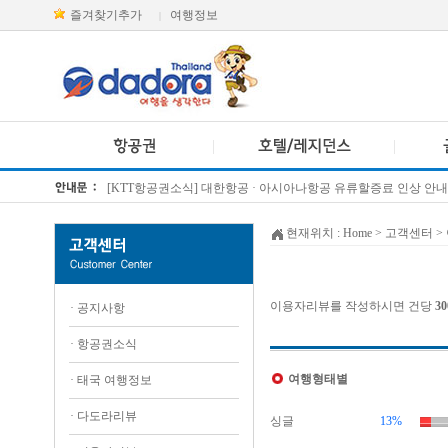
즐겨찾기추가
여행정보
|
[KTT항공권소식] 대한항공 · 아시아나항공 유류할증료 인상 안내
방콕 데일리투어 새 브랜드 DA함께를 소개합니다
현재위치 :
Home
> 고객센터 >
이용자리뷰를 작성하시면 건당
3
·
공지사항
·
항공권소식
여행형태별
·
태국 여행정보
·
다도라리뷰
싱글
13%