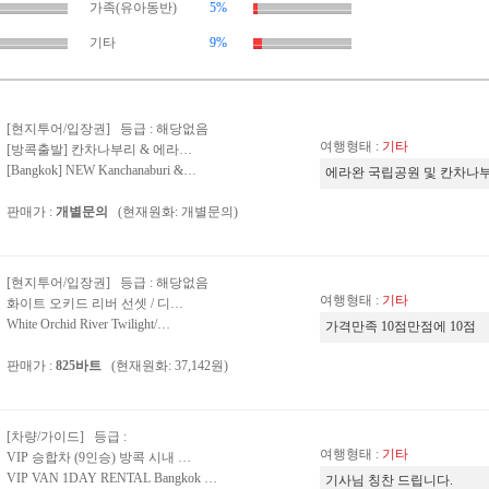
가족(유아동반)
5%
기타
9%
[현지투어/입장권] 등급 : 해당없음
여행형태 :
기타
[방콕출발] 칸차나부리 & 에라…
[Bangkok] NEW Kanchanaburi &…
에라완 국립공원 및 칸차나
판매가 :
개별문의
(현재원화: 개별문의)
[현지투어/입장권] 등급 : 해당없음
여행형태 :
기타
화이트 오키드 리버 선셋 / 디…
White Orchid River Twilight/…
가격만족 10점만점에 10점
판매가 :
825바트
(현재원화: 37,142원)
[차량/가이드] 등급 :
여행형태 :
기타
VIP 승합차 (9인승) 방콕 시내 …
VIP VAN 1DAY RENTAL Bangkok …
기사님 칭찬 드립니다.