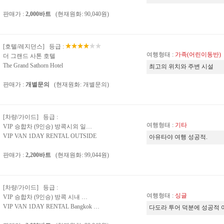
판매가 :
2,000바트
(현재원화: 90,040원)
[호텔/레지던스] 등급 :
여행형태 :
가족(어린이동반)
더 그랜드 사톤 호텔
The Grand Sathorn Hotel
최고의 위치와 주변 시설
판매가 :
개별문의
(현재원화: 개별문의)
[차량/가이드] 등급 :
여행형태 :
기타
VIP 승합차 (9인승) 방콕시외 일…
VIP VAN 1DAY RENTAL OUTSIDE
아유타야 여행 성공적.
판매가 :
2,200바트
(현재원화: 99,044원)
[차량/가이드] 등급 :
여행형태 :
싱글
VIP 승합차 (9인승) 방콕 시내 …
VIP VAN 1DAY RENTAL Bangkok …
다도라 투어 덕분에 성공적 