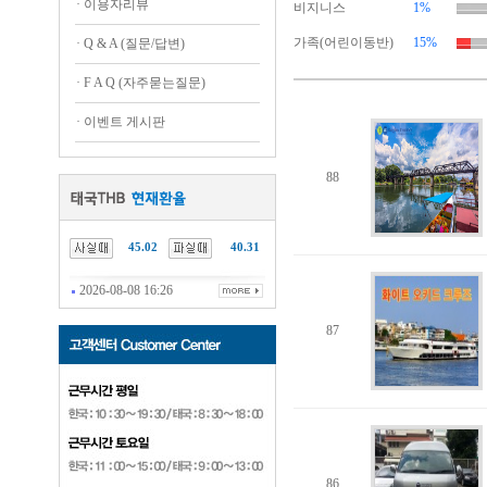
·
이용자리뷰
비지니스
1%
가족(어린이동반)
15%
·
Q & A (질문/답변)
·
F A Q (자주묻는질문)
·
이벤트 게시판
88
45.02
40.31
2026-08-08 16:26
87
86