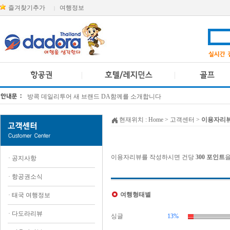
즐겨찾기추가
여행정보
|
방콕 데일리투어 새 브랜드 DA함께를 소개합니다
[KTT항공권소식] 대한항공 · 아시아나항공 유류할증료 인상 안내
현재위치 :
Home
> 고객센터 >
이용자리
이용자리뷰를 작성하시면 건당
300 포인트
을
·
공지사항
·
항공권소식
여행형태별
·
태국 여행정보
·
다도라리뷰
싱글
13%