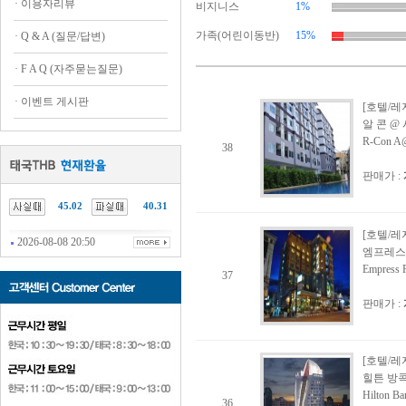
·
이용자리뷰
비지니스
1%
가족(어린이동반)
15%
·
Q & A (질문/답변)
·
F A Q (자주묻는질문)
·
이벤트 게시판
[호텔/레
알 콘 @
R-Con A@
38
판매가 :
45.02
40.31
[호텔/레
2026-08-08 20:50
엠프레스
Empress P
37
판매가 :
[호텔/레
힐튼 방콕
Hilton B
36