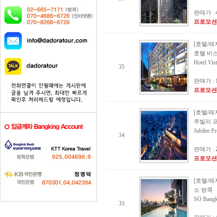
판매가 :
프로모션
[호텔/레
호텔 비
Hotel Vist
35
판매가 :
프로모션
[호텔/레
주빌리 
Jubilee P
34
판매가 :
프로모션
[호텔/레
소 방콕
SO Bang
33