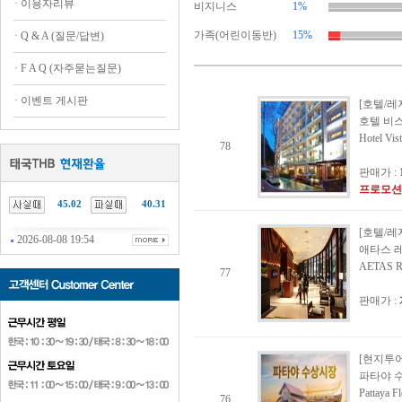
·
이용자리뷰
비지니스
1%
가족(어린이동반)
15%
·
Q & A (질문/답변)
·
F A Q (자주묻는질문)
·
이벤트 게시판
[호텔/레
호텔 비
Hotel Vist
78
판매가 :
프로모션
45.02
40.31
[호텔/레
2026-08-08 19:54
애타스 
AETAS Re
77
판매가 :
[현지투어
파타야 
Pattaya F
76