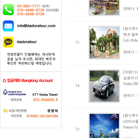
판매가 :
[현지투어
렛츠 릴
Let's Rela
75
판매가 :
[차량/가
승용차 (
Sedan 
74
판매가 :
[현지투어
(파타야출
Pattaya A
73