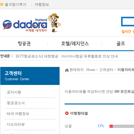
즐겨찾기추가
여행정보
|
[KTT항공권소식] 대한항공 · 아시아나항공 유류할증료 인상 안내
방콕 데일리투어 새 브랜드 DA함께를 소개합니다
현재위치 :
Home
> 고객센터 >
이용자리
이용자리뷰를 작성하시면 건당
300 포인트
을
·
공지사항
·
항공권소식
여행형태별
·
태국 여행정보
·
다도라리뷰
싱글
13%