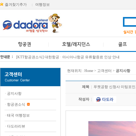
즐겨찾기추가
여행정보
|
[KTT항공권소식] 대한항공 · 아시아나항공 유류할증료 인상 안내
방콕 데일리투어 새 브랜드 DA함께를 소개합니다
현재위치 :
Home
> 고객센터 >
공지사항
제목
|
푸켓공항 신청사 미팅포인
·
공지사항
작성자
|
·
항공권소식
·
태국 여행정보
·
다도라리뷰