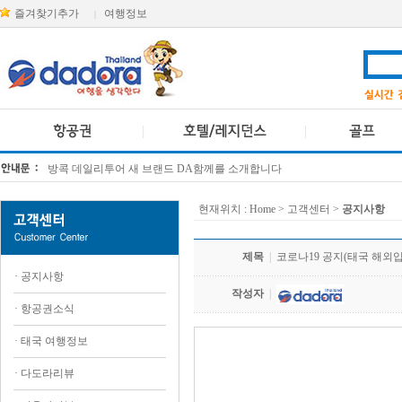
즐겨찾기추가
여행정보
|
방콕 데일리투어 새 브랜드 DA함께를 소개합니다
[KTT항공권소식] 대한항공 · 아시아나항공 유류할증료 인상 안내
현재위치 :
Home
> 고객센터 >
공지사항
제목
|
코로나19 공지(태국 해외
·
공지사항
작성자
|
·
항공권소식
·
태국 여행정보
.
·
다도라리뷰