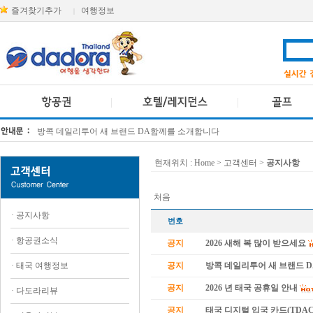
즐겨찾기추가
여행정보
|
방콕 데일리투어 새 브랜드 DA함께를 소개합니다
[KTT항공권소식] 대한항공 · 아시아나항공 유류할증료 인상 안내
현재위치 :
Home
> 고객센터 >
공지사항
처음
·
공지사항
번호
·
항공권소식
공지
2026 새해 복 많이 받으세요
·
태국 여행정보
공지
방콕 데일리투어 새 브랜드 
공지
2026 년 태국 공휴일 안내
·
다도라리뷰
공지
태국 디지털 입국 카드(TDAC