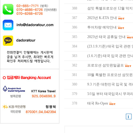
388
섬밋 특별프로모션 12월 막지막 
387
2023년 K-ETA 안내
386
투어차량 예약안내
385
2023년 태국 공휴일 안내
384
(23.1.9.기준) 태국 입국 관련
383
(1.6.기준) 태국 입국 관련 안
382
프로모션 섬밋윈밀골프
381
10월 특별한 프로모션 섬밋
380
9.3 기준 대한민국 입국 및 
379
5/1일 부터 태국입국시 무격
378
태국 Re-Open
1