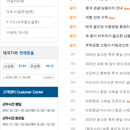
·
이용자리뷰
공지
중국 관광/상용비자 안내
·
Q & A (질문/답변)
공지
여행 안전 수칙
·
F A Q (자주묻는질문)
공지
태국 골프장 이용방법 총정리
·
이벤트 게시판
공지
꼭 종이 바우처가 필요한 상품 
공지
푸켓공항 신청사 미팅포인트 
397
2026년 쏭끄란 축제 휴일 안
396
2026년 새해 복 많이 받으세요
45.03
40.32
395
건강하고 행복한 추석 보내세
2026-08-11 04:08
394
카오야이 마이오존 럭셔리 골
393
아시아나 항공 스페셜 프로
392
대한항공 스페셜 프로모션
391
대한항공/아시아나 항공 스
390
2025년 쏭끄란 축제 휴일 안
389
[골프스타] 방콕 골프장 프로모