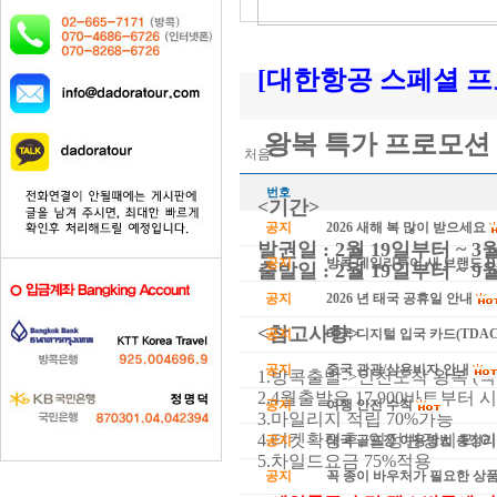
[대한항공 스페셜 프
왕복 특가 프로모션 
처음
번호
<기간>
공지
2026 새해 복 많이 받으세요
발권일 : 2월 19일부터 ~ 
공지
방콕 데일리투어 새 브랜드 
출발일 : 2월 19일부터 ~ 
공지
2026 년 태국 공휴일 안내
<참고사항>
공지
태국 디지털 입국 카드(TDAC
공지
중국 관광/상용비자 안내
1.방콕출발->인천도착 왕복 (
2.4월출발은 17,900바트부터 
공지
여행 안전 수칙
3.마일리지 적립 70%가능
4.티켓확정후, 일정변경시 
공지
태국 골프장 이용방법 총정리
5.차일드요금 75%적용
공지
꼭 종이 바우처가 필요한 상품 