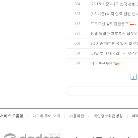
384
(23.1.9.기준) 태국 입국 관련
383
(1.6.기준) 태국 입국 관련 안
382
프로모션 섬밋윈밀골프
381
10월 특별한 프로모션 섬밋
380
9.3 기준 대한민국 입국 및 
379
5/1일 부터 태국입국시 무격
378
태국 Re-Open
1
서비스 도움말
다도라 투어 소개
이용약관
개인정보취급방침
예
|
|
|
|