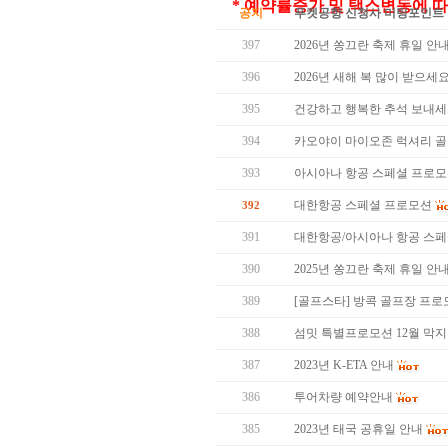
* 예약률증가 및 택스변동에 
공지
푸켓공항 신청사 미팅포인트 
397
2026년 쏭끄란 축제 휴일 안
396
2026년 새해 복 많이 받으세요
395
건강하고 행복한 추석 보내세
394
카오야이 마이오존 럭셔리 골
393
아시아나 항공 스페셜 프로
대한항공 스페셜 프로모션
392
391
대한항공/아시아나 항공 스
390
2025년 쏭끄란 축제 휴일 안
389
[골프스타] 방콕 골프장 프로모
388
섬밋 특별프로모션 12월 막지막 
387
2023년 K-ETA 안내
386
투어차량 예약안내
385
2023년 태국 공휴일 안내