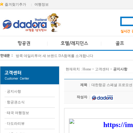
즐겨찾기추가
여행정보
|
방콕 데일리투어 새 브랜드 DA함께를 소개합니다
[KTT항공권소식] 대한항공 · 아시아나항공 유류할증료 인상 안내
현재위치 :
Home
> 고객센터 >
공지사항
제목
|
대한항공 스페셜 프로모션
·
공지사항
작성자
|
·
항공권소식
·
태국 여행정보
·
다도라리뷰