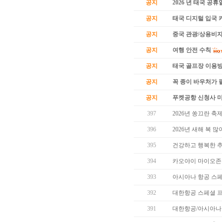
공지
2026 년 태국 공휴
공지
태국 디지털 입국 카
공지
중국 관광/상용비자
공지
여행 안전 수칙
공지
태국 골프장 이용
공지
꼭 종이 바우처가 필
공지
푸켓공항 신청사 
397
2026년 쏭끄란 축
396
2026년 새해 복 
395
건강하고 행복한 
394
카오야이 마이오존
393
아시아나 항공 스
392
대한항공 스페셜 
391
대한항공/아시아나