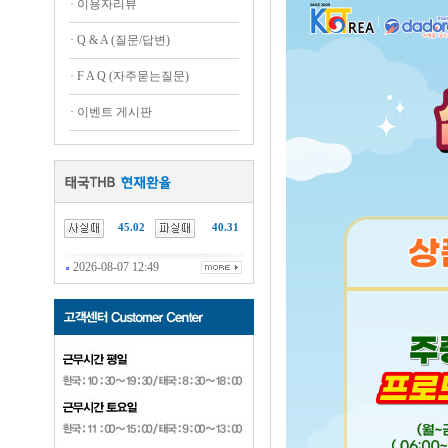
·
이용자리뷰
·
Q & A (질문/답변)
·
F A Q (자주묻는질문)
·
이벤트 게시판
45.02
40.31
2026-08-07 12:49