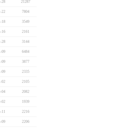
-28
21287
-22
7804
-18
3549
-16
2161
-28
3144
-09
6484
-09
3877
-09
2335
-02
2105
-04
2082
-02
1939
-11
2216
-09
2206