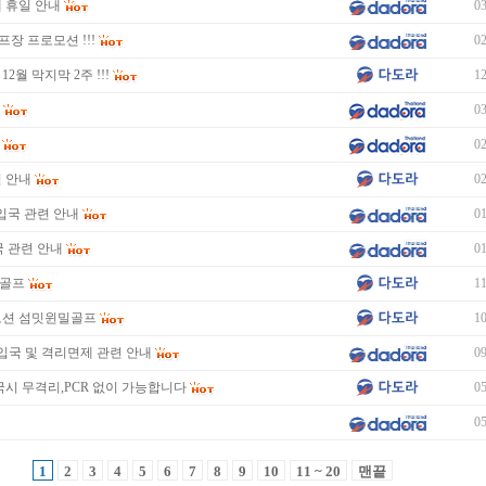
제 휴일 안내
03
프장 프로모션 !!!
02
2월 막지막 2주 !!!
12
내
03
02
일 안내
02
국 입국 관련 안내
01
입국 관련 안내
01
밀골프
11
모션 섬밋윈밀골프
10
 입국 및 격리면제 관련 안내
09
국시 무격리,PCR 없이 가능합니다
05
05
1
2
3
4
5
6
7
8
9
10
11 ~ 20
맨끝