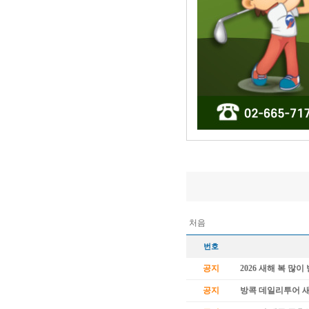
처음
번호
공지
2026 새해 복 많
공지
방콕 데일리투어 