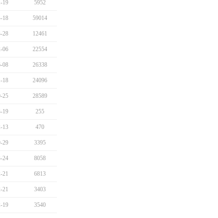
-19
5952
-18
59014
-28
12461
-06
22554
-08
26338
-18
24096
-25
28589
-19
255
-13
470
-29
3395
-24
8058
-21
6813
-21
3403
-19
3540