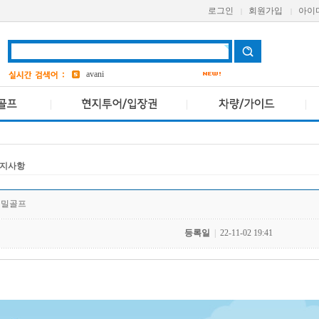
grand
2
로그인
회원가입
아이
|
|
a one
bangkok
4
Pcr
avani
앳 마인드
4
AETAS
지사항
윈밀골프
등록일
|
22-11-02 19:41