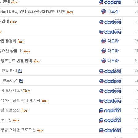
일 안내
01
드(TDAC) 안내 2025년 5월1일부터시행
04
 안내
03
02
방법 총정리
06
요한 상품 ~!!
01
미팅포인트 변경 안내
10
제 휴일 안내
03
많이 받으세요!
02
추석 보내세요~
09
 럭셔리 골프 특가 패키지
03
페셜 프로모션
02
프로모션
02
 항공 스페셜 프로모션
02