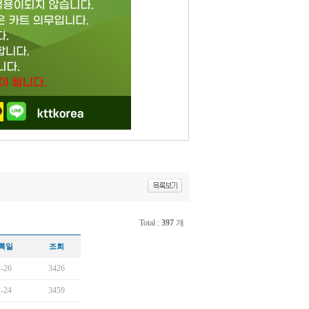
Total :
397
개
록일
조회
-26
3426
-24
3459