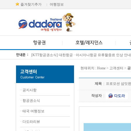
즐겨찾기추가
여행정보
|
[KTT항공권소식] 대한항공 · 아시아나항공 유류할증료 인상 안내
방콕 데일리투어 새 브랜드 DA함께를 소개합니다
현재위치 :
Home
> 고객센터 >
공
제목
|
프로모션 섬밋
·
공지사항
작성자
|
·
항공권소식
·
태국 여행정보
.jijiojuh
·
다도라리뷰