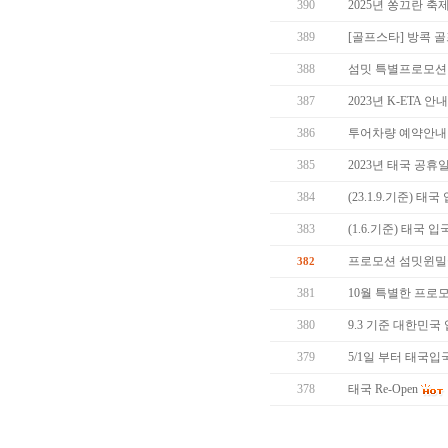
390
2025년 쏭끄란 축
389
[골프스타] 방콕 골
388
섬밋 특별프로모션 1
387
2023년 K-ETA 안
386
투어차량 예약안내
385
2023년 태국 공휴
384
(23.1.9.기준) 태
383
(1.6.기준) 태국 
프로모션 섬밋윈
382
381
10월 특별한 프로
380
9.3 기준 대한민국
379
5/1일 부터 태국입
378
태국 Re-Open