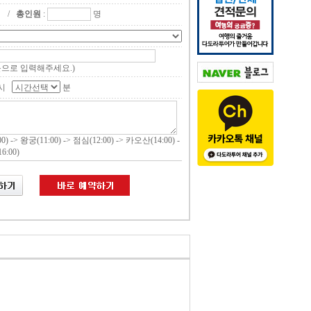
대
/
총인원
:
명
문으로 입력해주세요.)
시
분
0) -> 왕궁(11:00) -> 점심(12:00) -> 카오산(14:00) -
:00)