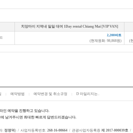
치앙마이 지역내 일일 대여 1Day rental Chiang Mai [VIP VAN]
2,200바트
31
(현재원화: 98,868원)
(
침
예약방법
예약변경 및 취소규정
D 마일리지는..
|
|
|
라인 예약을 진행하고 있습니다.
시판에 남겨주시면 최대한 빠르게 답변드리겠습니다.
자:
정명덕
) / 사업자등록번호:
268-16-00664
/ 관광사업자등록증
제 2017-000039호
/