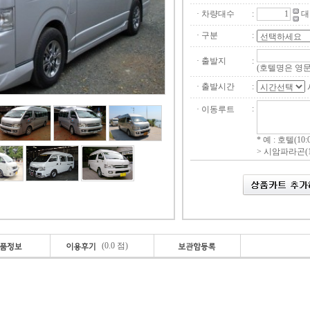
· 차량대수
:
· 구분
:
· 출발지
:
(호텔명은 영
· 출발시간
:
:
· 이동루트
* 예 : 호텔(10:0
> 시암파라곤(16
(0.0 점)