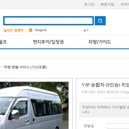
Pcr
로그인
회원가입
아이
|
|
AVANI
앳 마인드
3
AETAS
bangkok
3
>
차량 렌탈 서비스 (기사포함)
VIP 승합차 (9인승) 
VIP VAN 1DAY RENTAL (Chian
치앙마이 지역에서 기사 딸린 
니다.
· 렌탈일
: