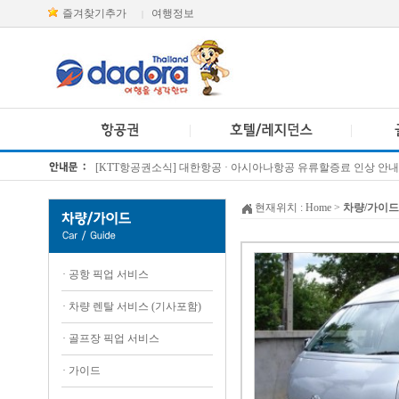
즐겨찾기추가
여행정보
|
[KTT항공권소식] 대한항공 · 아시아나항공 유류할증료 인상 안내
방콕 데일리투어 새 브랜드 DA함께를 소개합니다
현재위치 :
Home
>
차량/가이드
·
공항 픽업 서비스
·
차량 렌탈 서비스 (기사포함)
·
골프장 픽업 서비스
·
가이드