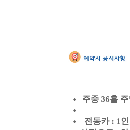
주중 36홀 주
전동카 : 1인