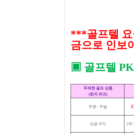
***골프텔 
금으로 인보이
▣ 골프텔 P
무제한 골프 상품
(윈저 파크)
1
주중 / 주말
싱글 차지
1박