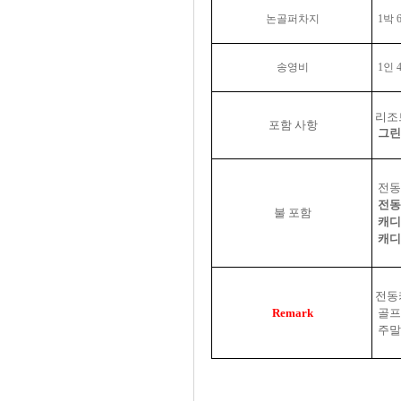
논골퍼차지
1박 
송영비
1인 4
리조트
포함 사항
그
전동
전동
불 포함
캐디
캐디
전동
Remark
골프
주말