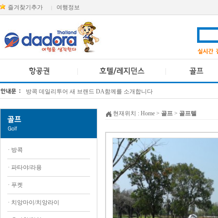
즐겨찾기추가
여행정보
|
방콕 데일리투어 새 브랜드 DA함께를 소개합니다
[KTT항공권소식] 대한항공 · 아시아나항공 유류할증료 인상 안내
현재위치 :
Home
>
골프
>
골프텔
·
방콕
·
파타야/라용
·
푸켓
·
치앙마이/치앙라이