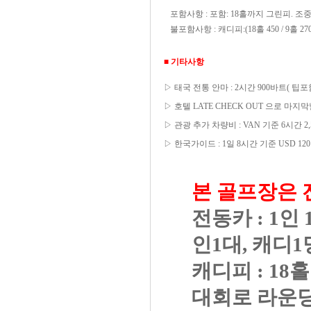
포함사항 : 포함:
18홀까지
그린피. 조중석
불포함사항 : 캐디피:(18홀 450 / 9홀 270)
■ 기타사항
▷ 태국 전통 안마 : 2시간 900바트( 팁포함) -
▷ 호텔 LATE CHECK OUT 으로 마지막
▷ 관광 추가 차량비 : VAN 기준 6시간 2
▷ 한국가이드 : 1일 8시간 기준 USD 120
본 골프장은 전
전동카 : 1인
인1대, 캐디1
캐디피 : 18홀 
대회로 라운딩