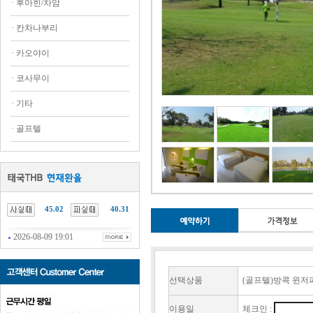
·
후아힌/차암
·
칸차나부리
·
카오야이
·
코사무이
·
기타
·
골프텔
45.02
40.31
2026-08-09 19:01
선택상품
(골프텔)방콕 윈저파크골프(방
이용일
체크인 :